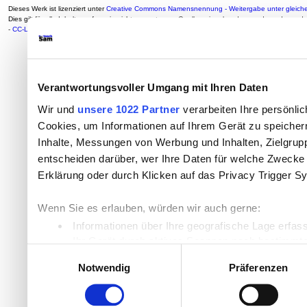
Dieses Werk ist lizenziert unter
Creative Commons Namensnennung - Weitergabe unter gleiche
Dies gilt für alle Inhalte, sofern sie nicht von
externen Quellen eingebunden werden oder ander
-
CC-Lizenz
Verantwortungsvoller Umgang mit Ihren Daten
Wir und
unsere 1022 Partner
verarbeiten Ihre persönlic
Cookies, um Informationen auf Ihrem Gerät zu speicher
Inhalte, Messungen von Werbung und Inhalten, Zielgru
entscheiden darüber, wer Ihre Daten für welche Zwecke n
Erklärung oder durch Klicken auf das Privacy Trigger S
Wenn Sie es erlauben, würden wir auch gerne:
Informationen über Ihre geografische Lage erfas
Ihr Gerät durch aktives Scannen nach bestimmten
Einwilligungsauswahl
Erfahren Sie mehr darüber, wie Ihre persönlichen Daten
Notwendig
Präferenzen
Einzelheiten
fest.