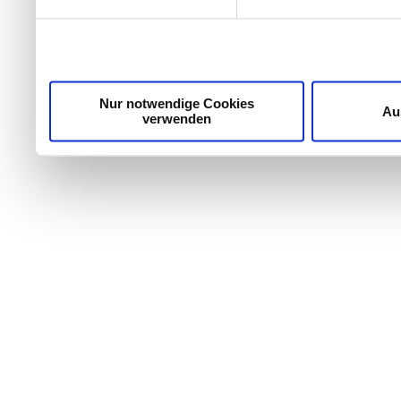
Wir verwenden Cookies, um Inhalte und Anzeigen zu per
die Zugriffe auf unsere Website zu analysieren. Außer
unsere Partner für soziale Medien, Werbung und Analyse
möglicherweise mit weiteren Daten zusammen, die Sie ih
Dienste gesammelt haben.
Nur notwendige Cookies
Au
verwenden