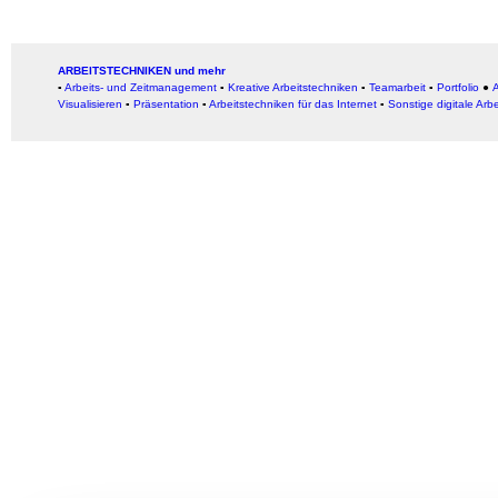
ARBEITSTECHNIKEN und mehr
▪
Arbeits- und Zeitmanagement
▪
Kreative Arbeitstechniken
▪
Teamarbeit
▪
Portfolio
●
A
Visualisieren
▪
Präsentation
▪
Arbeitstechniken für das Internet
▪
Sonstige digitale Arb