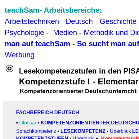
teachSam- Arbeitsbereiche:
Arbeitstechniken
-
Deutsch
-
Geschichte
Psychologie
-
Medien
-
Methodik und Di
man auf teachSam
-
So sucht man au
Werbung
Lesekompetenzstufen in den PIS
Kompetenzstufe I - Elementar
Kompetenzorientierter Deutschunterricht
FACHBEREICH DEUTSCH
▪
Glossar
▪
KOMPETENZORIENTIERTER DEUTSCH
Sprachkompetenz
▪
LESEKOMPETENZ
▪
Überblick
LE
KOMPETENZSTUFEN
▪
Überblick
►
Kompetenzstufe 