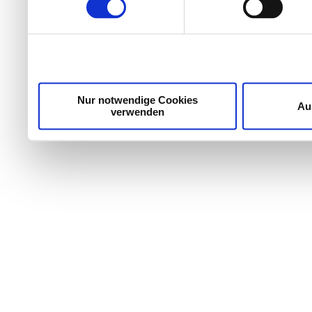
Wir verwenden Cookies, um Inhalte und Anzeigen zu per
die Zugriffe auf unsere Website zu analysieren. Außer
unsere Partner für soziale Medien, Werbung und Analyse
möglicherweise mit weiteren Daten zusammen, die Sie ih
Dienste gesammelt haben.
Nur notwendige Cookies
Au
verwenden