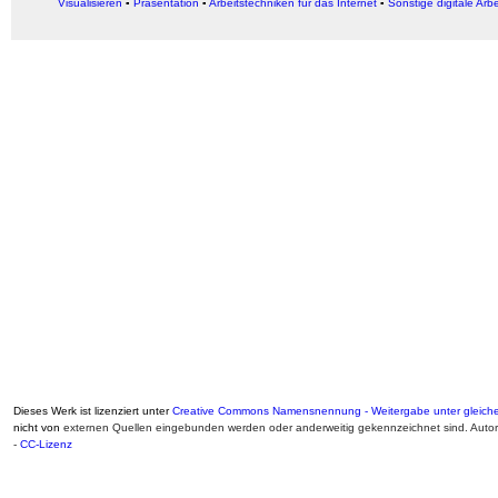
Visualisieren
▪
Präsentation
▪
Arbeitstechniken für das Internet
▪
Sonstige digitale Arb
Dieses Werk ist lizenziert unter
Creative Commons Namensnennung - Weitergabe unter gleiche
nicht von
externen Quellen eingebunden werden oder anderweitig gekennzeichnet sind. Auto
-
CC-Lizenz