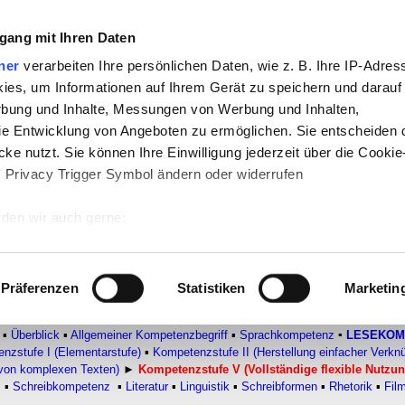
gang mit Ihren Daten
-
Politik
-
Pädagogik
-
Psychologie
-
Medi
ner
verarbeiten Ihre persönlichen Daten, wie z. B. Ihre IP-Adress
ies, um Informationen auf Ihrem Gerät zu speichern und darauf
auf teachSam
-
So sucht man auf teach
rbung und Inhalte, Messungen von Werbung und Inhalten,
e Entwicklung von Angeboten zu ermöglichen. Sie entscheiden 
ke nutzt. Sie können Ihre Einwilligung jederzeit über die Cookie
A-Studien
s Privacy Trigger Symbol ändern oder widerrufen
ige flexible Nutzung unbekannter
den wir auch gerne:
 Ihre geografische Lage erfassen, welche bis auf einige Meter g
tives Scannen nach bestimmten Merkmalen (Fingerprinting) identi
Präferenzen
Statistiken
Marketin
 wie Ihre persönlichen Daten verarbeitet werden, und legen Sie 
 Einzelheiten
fest.
T
▪
Überblick
▪
Allgemeiner Kompetenzbegriff
▪
Sprachkompetenz
▪
LESEKOM
nzstufe I (Elementarstufe)
▪
Kompetenzstufe II (Herstellung einfacher Verkn
s von komplexen Texten)
►
Kompetenzstufe V (Vollständige flexible Nutzu
 Inhalte und Anzeigen zu personalisieren, Funktionen für sozia
z
▪
Schreibkompetenz
▪
Literatur
▪
Linguistik
▪
Schreibformen
▪
Rhetorik
▪
Fil
e Zugriffe auf unsere Website zu analysieren. Außerdem geben w