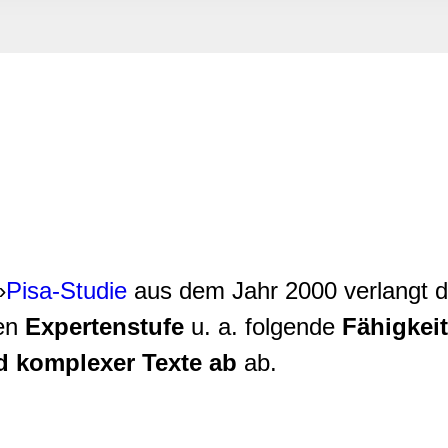
rwendung unserer Website an unsere Partner für soziale Medien
re Partner führen diese Informationen möglicherweise mit weite
ereitgestellt haben oder die sie im Rahmen Ihrer Nutzung der D
»
Pisa-Studie
aus dem Jahr 2000 verlangt d
ten
Expertenstufe
u. a. folgende
Fähigkeit
d komplexer Texte ab
ab.