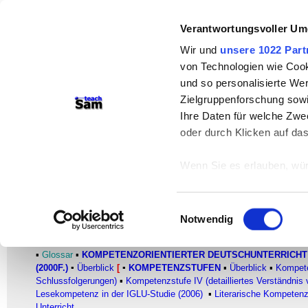
teachSam- Arbeitsbereiche:
Verantwortungsvoller Um
Arbeitstechniken
-
Deutsch
-
Geschichte
Wir und
unsere 1022 Part
von Technologien wie Cook
Didaktik
-
Projekte
-
So navigiert man 
und so personalisierte We
Werbung
Zielgruppenforschung sowi
Ihre Daten für welche Zwec
Lesekompetenzstufen in den PIS
oder durch Klicken auf da
Kompetenzstufe V - Vollständ
Wenn Sie es erlauben, wür
Expertenstufe)
Informationen über
Kompetenzorientierter Deutschunterricht
können
Einwilligungsauswahl
Ihr Gerät durch ak
Notwendig
Erfahren Sie mehr darüber,
FACHBEREICH DEUTSCH
Präferenzen im
Abschnitt
▪
Glossar
▪
KOMPETENZORIENTIERTER DEUTSCHUNTERRICH
(2000F.)
▪
Überblick
[
▪
KOMPETENZSTUFEN
▪
Überblick
▪
Kompete
Schlussfolgerungen)
▪
Kompetenzstufe IV (detailliertes Verständni
Wir verwenden Cookies, um
Lesekompetenz in der IGLU-Studie (2006)
▪
Literarische Kompeten
anbieten zu können und di
Unterricht