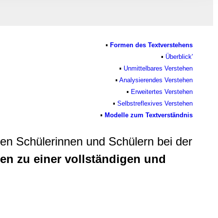
, Werbung
ren Daten
ienste
▪
Formen des Textverstehens
▪
Überblick'
▪
Unmittelbares Verstehen
▪
Analysierendes Verstehen
▪
Erweitertes Verstehen
▪
Selbstreflexives Verstehen
▪
Modell
e zum Textverständnis
en Schülerinnen und Schülern bei der
en zu einer vollständigen und