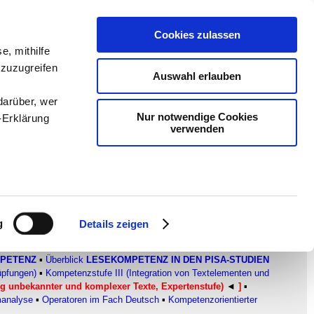
Cookies zulassen
en
-
Methodik und
e, mithilfe
 zuzugreifen
Sam
-
teachSam braucht
Auswahl erlauben
darüber, wer
Nur notwendige Cookies
-Erklärung
verwenden
 und komplexer Texte,
enau sein
fizieren
g
Details zeigen
Ihre
PETENZ
▪
Überblick
LESEKOMPETENZ IN DEN PISA-STUDIEN
üpfungen)
▪
Kompetenzstufe III (Integration von Textelementen und
ng unbekannter und komplexer Texte, Expertenstufe)
◄
]
▪
le Medien
manalyse
▪
Operatoren im Fach Deutsch
▪
Kompetenzorientierter
ir