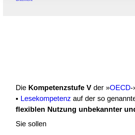
Informationen zu Ihrer Ve
und Analysen weiter. Unse
zusammen, die Sie ihnen b
gesammelt haben.
Die
Kompetenzstufe V
der »
OECD
-
▪
Lesekompetenz
auf der so genann
flexiblen Nutzung unbekannter un
Sie sollen