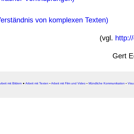
 Verständnis von komplexen Texten)
(vgl.
http:
Gert E
rbeit mit Bildern
●
Arbeit
mit Texten
▪
Arbeit mit Film und Video
▪
Mündliche Kommunikation
▪
Visu