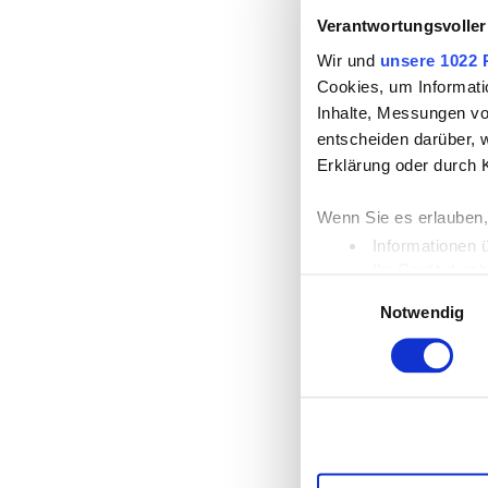
Verantwortungsvoller
Wir und
unsere 1022 
Cookies, um Informati
Inhalte, Messungen vo
entscheiden darüber, w
Erklärung oder durch 
Wenn Sie es erlauben,
Informationen 
Ihr Gerät durc
Einwilligungsauswahl
Erfahren Sie mehr dar
Notwendig
Einzelheiten
fest.
Wir verwenden Cookies
die Zugriffe auf unse
unsere Partner für so
möglicherweise mit we
Dienste gesammelt ha