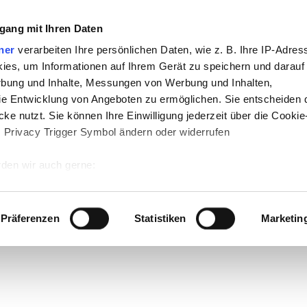
gang mit Ihren Daten
ner
verarbeiten Ihre persönlichen Daten, wie z. B. Ihre IP-Adress
ies, um Informationen auf Ihrem Gerät zu speichern und darauf
rbung und Inhalte, Messungen von Werbung und Inhalten,
e Entwicklung von Angeboten zu ermöglichen. Sie entscheiden 
ke nutzt. Sie können Ihre Einwilligung jederzeit über die Cookie
s Privacy Trigger Symbol ändern oder widerrufen
den wir auch gerne:
 Ihre geografische Lage erfassen, welche bis auf einige Meter g
tives Scannen nach bestimmten Merkmalen (Fingerprinting) identi
Präferenzen
Statistiken
Marketin
 wie Ihre persönlichen Daten verarbeitet werden, und legen Sie 
 Einzelheiten
fest.
 Inhalte und Anzeigen zu personalisieren, Funktionen für sozia
e Zugriffe auf unsere Website zu analysieren. Außerdem geben w