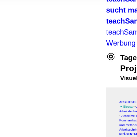
, Werbung
sucht ma
ren Daten
ienste
teachSa
teachSam
Werbung
Tage
Proj
Visue
ARBEITSTE
●
Glossar
▪
Arbeitstechn
▪
Arbeit
mit 
Kommunikat
und methodi
Arbeitsschrit
PRÄSENTAT