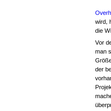
Overh
wird, 
die W
Vor de
man si
Größe
der b
vorha
Proje
mache
überpr