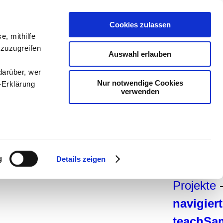
teachSa
Cookies zulassen
e, mithilfe
Arbeitsb
 zuzugreifen
Auswahl erlauben
Arbeitste
darüber, wer
Deutsch
Nur notwendige Cookies
-Erklärung
verwenden
Geschich
Pädagogi
Psycholo
enau sein
Medien
-
fizieren
g
Details zeigen
und Dida
Ihre
Projekte
navigier
le Medien
ir
teachSa