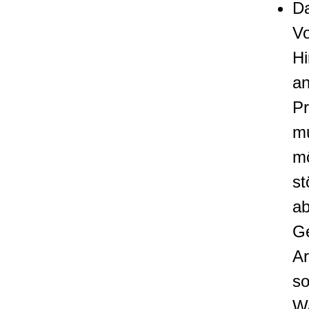
Da
Vo
Hi
an
Pr
mu
mö
st
a
G
Ar
so
Wa