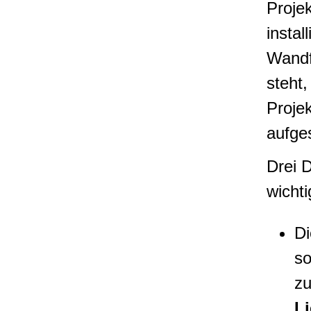
Projek
instal
Wandf
steht,
Proje
aufge
Drei D
wichti
Di
so
z
Li