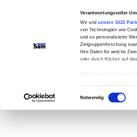
Verantwortungsvoller Um
Wir und
unsere 1022 Part
von Technologien wie Cook
und so personalisierte We
Zielgruppenforschung sowi
Ihre Daten für welche Zwec
oder durch Klicken auf da
Wenn Sie es erlauben, wür
Informationen über
können
Einwilligungsauswahl
Ihr Gerät durch ak
Notwendig
Erfahren Sie mehr darüber,
Präferenzen im
Abschnitt
Wir verwenden Cookies, um
anbieten zu können und di