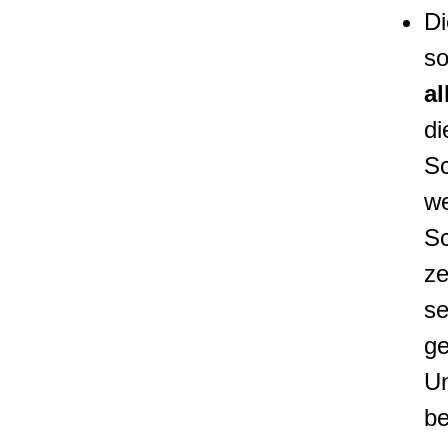
Di
so
a
di
Sc
we
Sc
ze
se
ge
Un
be