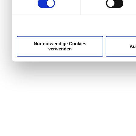
Wir verwenden Cookies, um Inhalte und Anzeigen zu per
die Zugriffe auf unsere Website zu analysieren. Außer
unsere Partner für soziale Medien, Werbung und Analyse
möglicherweise mit weiteren Daten zusammen, die Sie ih
Dienste gesammelt haben.
Nur notwendige Cookies
Au
verwenden