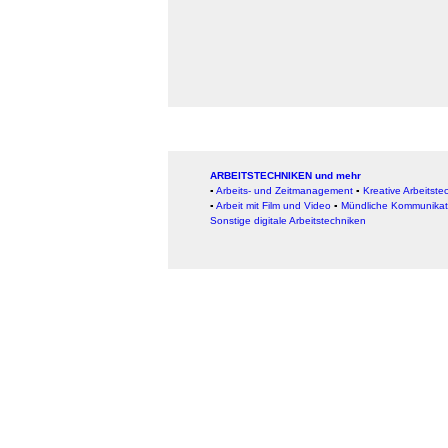
ARBEITSTECHNIKEN und mehr
▪
Arbeits- und Zeitmanagement
▪
Kreative Arbeitste
▪
Arbeit mit Film und Video
▪
Mündliche Kommunikat
Sonstige digitale Arbeitstechniken