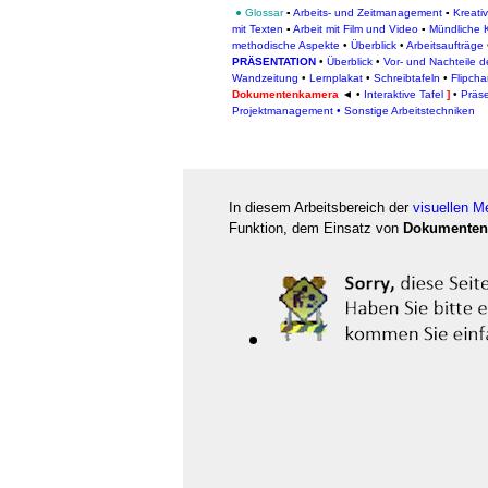
●
Glossar
▪
Arbeits- und Zeitmanagement
▪
Kreati
mit Texten
▪
Arbeit mit Film und Video
▪
Mündliche 
methodische Aspekte
•
Überblick
•
Arbeitsaufträge
PRÄSENTATION
•
Überblick
•
Vor- und Nachteile 
Wandzeitung
•
Lernplakat
•
Schreibtafeln
•
Flipcha
Dokumentenkamera
◄ •
Interaktive Tafel
]
•
Präse
Projektmanagement
• Sonstige Arbeitstechniken
In diesem Arbeitsbereich der
visuellen M
Funktion, dem Einsatz von
Dokumenten