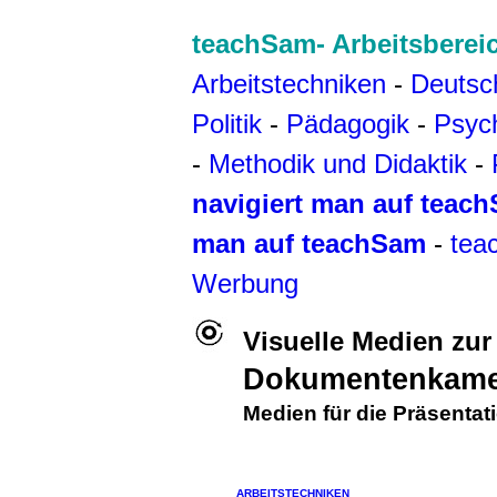
teachSam- Arbeitsberei
Arbeitstechniken
-
Deutsc
Politik
-
Pädagogik
-
Psyc
-
Methodik und Didaktik
-
navigiert man auf teac
man auf teachSam
-
tea
Werbung
Visuelle Medien zur
Dokumentenkame
Medien für die Präsentat
ARBEITSTECHNIKEN