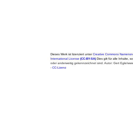
Dieses Werk ist lizenziert unter
Creative Commons Namensne
International License
(CC-BY-SA)
Dies gilt für alle Inhalte, 
oder anderweitig gekennzeichnet sind. Autor: Gert Egle/w
-
CC-Lizenz