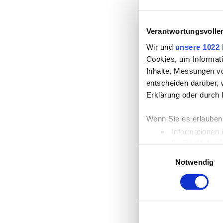
Verantwortungsvolle
Wir und
unsere 1022 
Cookies, um Informati
Inhalte, Messungen v
entscheiden darüber, 
Erklärung oder durch 
Wenn Sie es erlauben
Informationen 
Ihr Gerät durc
Einwilligungsauswahl
Erfahren Sie mehr dar
Notwendig
Einzelheiten
fest.
Wir verwenden Cookies
die Zugriffe auf unse
unsere Partner für so