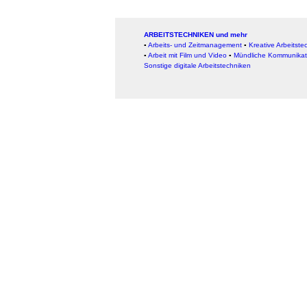
ARBEITSTECHNIKEN und mehr
▪
Arbeits- und Zeitmanagement
▪
Kreative Arbeitste
▪
Arbeit mit Film und Video
▪
Mündliche Kommunikat
Sonstige digitale Arbeitstechniken