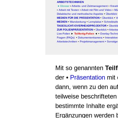
ARBEITSTECHNIKEN
●
Glossar
▪
Arbeits- und Zeitmanagement
▪
Kreati
▪
Arbeit
mit Texten
▪
Arbeit mit Film und Video
▪
Mü
Didaktische und methodische Aspekte
•
Überblick
MEDIEN FÜR DIE PRÄSENTATION
•
Überblick
•
V
MEDIEN
•
Wandzeitung
•
Lernplakat
•
Schreibtafe
TAGESLICHT-/OVERHEADPROJEKTOR
•
Überbli
ZUR FOLIENPRÄSENTATION
•
Überblick
•
Arbeit
Live-Folien
►
Teilfertig-Folien
◄
•
Overlay-Techn
Fragen (FAQs)
•
Dokumentenkamera
•
Interaktive
Arbeitstechniken
▪
Projektmanagement
• Sonstige
Mit so genannten
Teil
der •
Präsentation
mit 
dann, wenn zu den auf
teilweise beschriftete
bestimmte Inhalte erg
Ergänzungen werden b