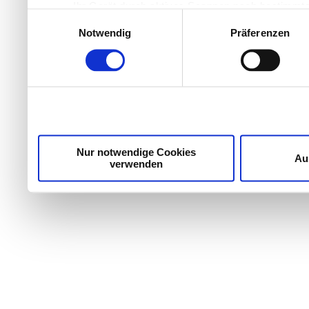
Ihr Gerät durch aktives Scannen nach bestimmten
Einwilligungsauswahl
Erfahren Sie mehr darüber, wie Ihre persönlichen Daten
Notwendig
Präferenzen
Einzelheiten
fest.
Wir verwenden Cookies, um Inhalte und Anzeigen zu per
die Zugriffe auf unsere Website zu analysieren. Außer
unsere Partner für soziale Medien, Werbung und Analyse
möglicherweise mit weiteren Daten zusammen, die Sie ih
Dienste gesammelt haben.
Nur notwendige Cookies
Au
verwenden