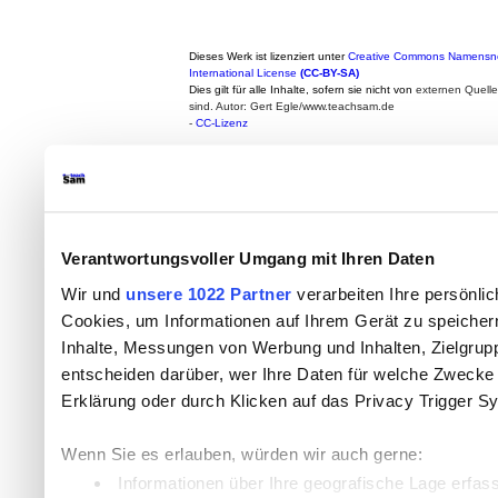
Dieses Werk ist lizenziert unter
Creative Commons Namensne
International License
(CC-BY-SA)
Dies gilt für alle Inhalte, sofern sie nicht von
externen Quell
sind. Autor: Gert Egle/www.teachsam.de
-
CC-Lizenz
Verantwortungsvoller Umgang mit Ihren Daten
Wir und
unsere 1022 Partner
verarbeiten Ihre persönlic
Cookies, um Informationen auf Ihrem Gerät zu speicher
Inhalte, Messungen von Werbung und Inhalten, Zielgru
entscheiden darüber, wer Ihre Daten für welche Zwecke n
Erklärung oder durch Klicken auf das Privacy Trigger S
Wenn Sie es erlauben, würden wir auch gerne:
Informationen über Ihre geografische Lage erfas