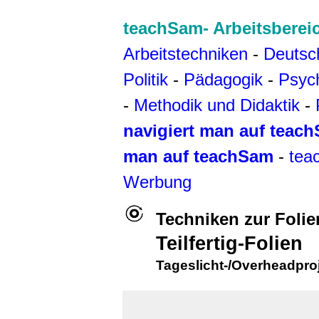
teachSam- Arbeitsberei
Arbeitstechniken
-
Deutsc
Politik
-
Pädagogik
-
Psyc
-
Methodik und Didaktik
-
navigiert man auf teac
man auf teachSam
-
tea
Werbung
Techniken zur Folie
Teilfertig-Folien
Tageslicht-/Overheadpro