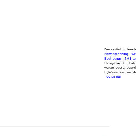
Dieses Werk ist lizenzi
Namensnennung - Weit
Bedingungen 4.0 Inte
Dies gilt für alle Inhal
werden oder anderweit
Egle/www.teachsam.d
-
CC-Lizenz