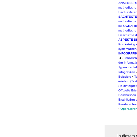
ANALYSIER
methodische
Sachtexte an
SACHTEXTE
methodische
INFOGRAFI
methodische
Geschichte de
ASPEKTE D
Kurzkatalog 
systematisch
INFOGRAFI
◄ ▪
Inhaltli
der Informat
Typen der Inf
Infografiken
Beispiele
▪
T
erörtern (Tex
(Textinterpret
Offizielle Bri
Beschreiben
Erschließen 
Kreativ schr
▪
Operatoren
In diesem 