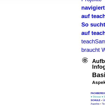
, Werbung
navigier
ren Daten
ienste
auf tea
So such
auf tea
teachSa
braucht 
Aufb
Info
Bas
Aspek
FACHBEREI
●
Glossar
●
SCHULE
▪
Üb
Aspekte
▪
Te