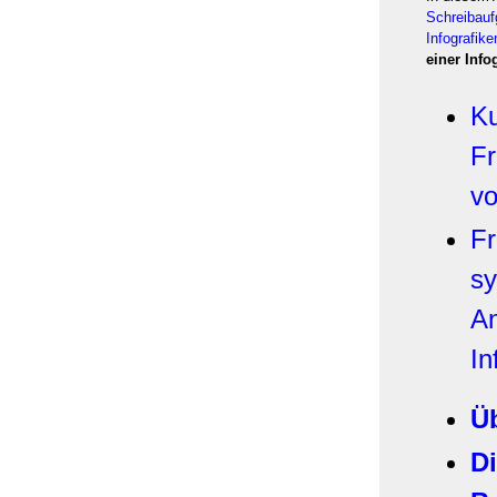
Schreibau
Infografike
einer Info
Ku
Fr
v
Fr
sy
An
In
Ü
D