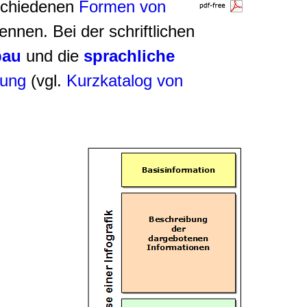
rschiedenen
Formen von
nnen. Bei der schriftlichen
bau
und die
sprachliche
bung
(vgl.
Kurzkatalog von