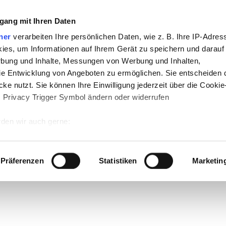
gang mit Ihren Daten
ner
verarbeiten Ihre persönlichen Daten, wie z. B. Ihre IP-Adress
ies, um Informationen auf Ihrem Gerät zu speichern und darauf
rbung und Inhalte, Messungen von Werbung und Inhalten,
e Entwicklung von Angeboten zu ermöglichen. Sie entscheiden 
ke nutzt. Sie können Ihre Einwilligung jederzeit über die Cookie
s Privacy Trigger Symbol ändern oder widerrufen
den wir auch gerne:
 Ihre geografische Lage erfassen, welche bis auf einige Meter g
tives Scannen nach bestimmten Merkmalen (Fingerprinting) identi
Präferenzen
Statistiken
Marketin
 wie Ihre persönlichen Daten verarbeitet werden, und legen Sie 
 Einzelheiten
fest.
 Inhalte und Anzeigen zu personalisieren, Funktionen für sozia
e Zugriffe auf unsere Website zu analysieren. Außerdem geben w