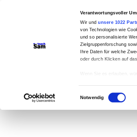
Verantwortungsvoller Um
Wir und
unsere 1022 Part
von Technologien wie Cook
und so personalisierte We
Zielgruppenforschung sowi
Ihre Daten für welche Zwec
oder durch Klicken auf da
Wenn Sie es erlauben, wür
Informationen über
können
Einwilligungsauswahl
Ihr Gerät durch ak
Notwendig
Erfahren Sie mehr darüber,
Präferenzen im
Abschnitt
Wir verwenden Cookies, um
anbieten zu können und di