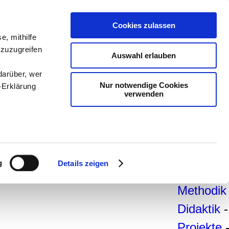
teachSa
Cookies zulassen
e, mithilfe
Arbeitsb
 zuzugreifen
Auswahl erlauben
Arbeitste
darüber, wer
-
Deutsc
Nur notwendige Cookies
-Erklärung
verwenden
Geschich
Politik
-
Pädagogi
enau sein
Psycholo
fizieren
g
Details zeigen
Medien
-
Ihre
Methodik
Didaktik
-
le Medien
ir
Projekte