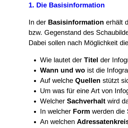
1. Die Basisinformation
In der
Basisinformation
erhält 
bzw. Gegenstand des Schaubilde
Dabei sollen nach Möglichkeit d
Wie lautet der
Titel
der Infog
Wann und wo
ist die Infogr
Auf welche
Quellen
stützt si
Um was für eine Art von Infog
Welcher
Sachverhalt
wird da
In welcher
Form
werden die S
An welchen
Adressatenkrei