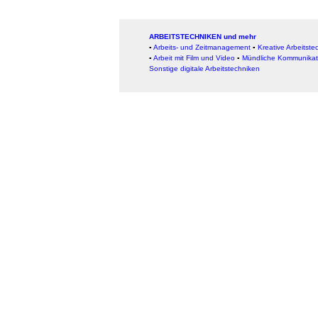
ARBEITSTECHNIKEN und mehr
▪
Arbeits- und Zeitmanagement
▪
Kreative Arbeitste
▪
Arbeit mit Film und Video
▪
Mündliche Kommunikat
Sonstige digitale Arbeitstechniken