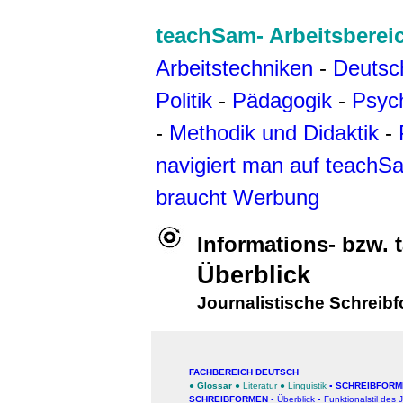
teachSam- Arbeitsberei
Arbeitstechniken
-
Deutsc
Politik
-
Pädagogik
-
Psyc
-
Methodik und Didaktik
-
navigiert man auf teachS
braucht Werbung
Informations- bzw.
Überblick
Journalistische Schreib
FACHBEREICH DEUTSCH
●
Glossar
●
Literatur
●
Linguistik
▪
SCHREIBFORM
SCHREIBFORMEN
▪
Überblick
▪
Funktionalstil des 