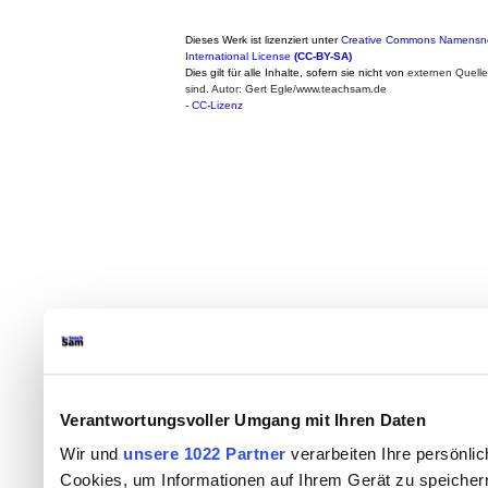
Dieses Werk ist lizenziert unter
Creative Commons Namensne
International License
(CC-BY-SA)
Dies gilt für alle Inhalte, sofern sie nicht von
externen Quell
sind. Autor: Gert Egle/www.teachsam.de
-
CC-Lizenz
Verantwortungsvoller Umgang mit Ihren Daten
Wir und
unsere 1022 Partner
verarbeiten Ihre persönlic
Cookies, um Informationen auf Ihrem Gerät zu speicher