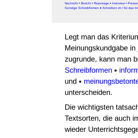
Nachricht
•
Bericht
•
Reportage
•
Interview
•
Presse-
Sonstige Schreibformen
●
Schreiben im / für das In
Legt man das Kriterium
Meinungskundgabe in j
zugrunde, kann man b
Schreibformen
▪
infor
und ▪
meinungsbetont
unterscheiden.
Die wichtigsten tatsac
Textsorten, die auch 
wieder Unterrichtsgeg