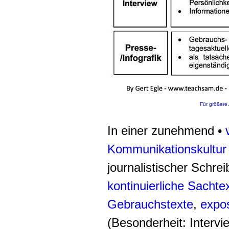
Für größere 
In einer zunehmend •
Kommunikationskultur
journalistischer Schre
kontinuierliche
Sachte
Gebrauchstexte
,
expos
(Besonderheit: Interv