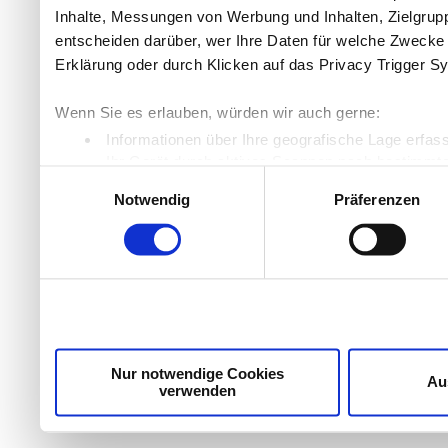
Inhalte, Messungen von Werbung und Inhalten, Zielgru
entscheiden darüber, wer Ihre Daten für welche Zwecke n
Erklärung oder durch Klicken auf das Privacy Trigger S
Wenn Sie es erlauben, würden wir auch gerne:
Informationen über Ihre geografische Lage erfas
Ihr Gerät durch aktives Scannen nach bestimmten
Einwilligungsauswahl
Erfahren Sie mehr darüber, wie Ihre persönlichen Daten
Notwendig
Präferenzen
Einzelheiten
fest.
Wir verwenden Cookies, um Inhalte und Anzeigen zu per
die Zugriffe auf unsere Website zu analysieren. Außer
unsere Partner für soziale Medien, Werbung und Analyse
möglicherweise mit weiteren Daten zusammen, die Sie ih
Dienste gesammelt haben.
Nur notwendige Cookies
Au
verwenden