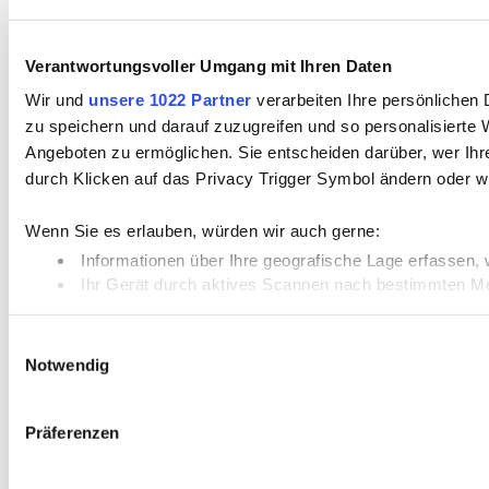
Verantwortungsvoller Umgang mit Ihren Daten
Wir und
unsere 1022 Partner
verarbeiten Ihre persönlichen 
zu speichern und darauf zuzugreifen und so personalisiert
Angeboten zu ermöglichen. Sie entscheiden darüber, wer Ihre
durch Klicken auf das Privacy Trigger Symbol ändern oder w
Wenn Sie es erlauben, würden wir auch gerne:
Informationen über Ihre geografische Lage erfassen, 
Ihr Gerät durch aktives Scannen nach bestimmten Merk
Erfahren Sie mehr darüber, wie Ihre persönlichen Daten vera
Einwilligungsauswahl
Notwendig
Wir verwenden Cookies, um Inhalte und Anzeigen zu personal
analysieren. Außerdem geben wir Informationen zu Ihrer Ve
Partner führen diese Informationen möglicherweise mit weit
Präferenzen
gesammelt haben.