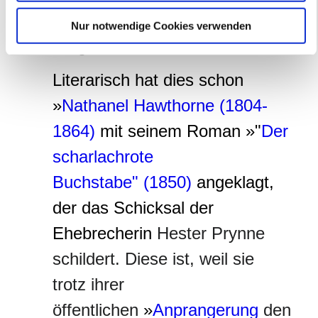
Partner führen diese Informationen möglicherweise mit
ziehen, nahezu ungebrochen
Nur notwendige Cookies verwenden
weiteren Daten zusammen, die Sie ihnen bereitgestellt
fortgeführt werden.
haben oder die sie im Rahmen Ihrer Nutzung der Dienste
gesammelt haben.
Literarisch hat dies schon
»
Nathanel Hawthorne (1804-
1864)
mit seinem Roman »"
Der
scharlachrote
Buchstabe" (1850)
angeklagt,
der das Schicksal der
Ehebrecherin
Hester Prynne
schildert. Diese ist, weil sie
trotz ihrer
öffentlichen
»
Anprangerung
den