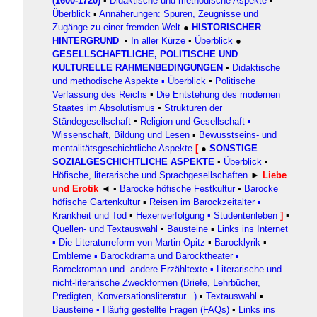
(1600-1720)
▪
Didaktische und methodische Aspekte
▪
Überblick
▪
Annäherungen: Spuren, Zeugnisse und
Zugänge zu einer fremden Welt
●
HISTORISCHER
HINTERGRUND
▪
In aller Kürze
▪
Überblick
●
GESELLSCHAFTLICHE, POLITISCHE UND
KULTURELLE RAHMENBEDINGUNGEN
▪
Didaktische
und methodische Aspekte
▪
Überblick
▪
Politische
Verfassung des Reichs
▪
Die Entstehung des modernen
Staates im Absolutismus
▪
Strukturen der
Ständegesellschaft
▪
Religion und Gesellschaft
▪
Wissenschaft, Bildung und Lesen
▪
Bewusstseins- und
mentalitätsgeschichtliche Aspekte
[
●
SONSTIGE
SOZIALGESCHICHTLICHE ASPEKTE
▪
Überblick
▪
Höfische, literarische und Sprachgesellschaften
►
Liebe
und Erotik
◄ ▪
Barocke höfische Festkultur
▪
Barocke
höfische Gartenkultur
▪
Reisen im Barockzeitalter
▪
Krankheit und Tod
▪
Hexenverfolgung
▪
Studentenleben
]
▪
Quellen- und Textauswahl
▪
Bausteine
▪
Links ins Internet
▪
Die Literaturreform von Martin Opitz
▪
Barocklyrik
▪
Embleme
▪
Barockdrama und Barocktheater
▪
Barockroman und andere Erzähltexte
▪
Literarische und
nicht-literarische Zweckformen (Briefe, Lehrbücher,
Predigten, Konversationsliteratur...)
▪
Textauswahl
▪
Bausteine
▪ Häufig gestellte Fragen (FAQs)
▪
Links ins