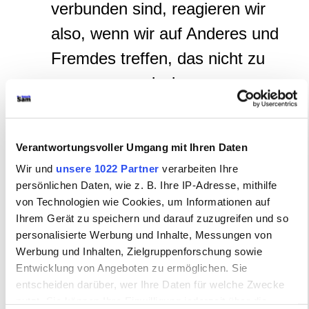
verbunden sind, reagieren wir
also, wenn wir auf Anderes und
Fremdes treffen, das nicht zu
unseren permissiven
Vorstellungen in diesem
Bereich passt, auf
Verantwortungsvoller Umgang mit Ihren Daten
unterschiedliche Art und Weise.
Wir und
unsere 1022 Partner
verarbeiten Ihre
persönlichen Daten, wie z. B. Ihre IP-Adresse, mithilfe
Vorstellungen, in denen es oft
von Technologien wie Cookies, um Informationen auf
um ein keusches Leben geht,
Ihrem Gerät zu speichern und darauf zuzugreifen und so
personalisierte Werbung und Inhalte, Messungen von
erscheinen vielen als
Werbung und Inhalten, Zielgruppenforschung sowie
verklemmt und spießig und vor
Entwicklung von Angeboten zu ermöglichen. Sie
entscheiden darüber, wer Ihre Daten für welche Zwecke
allem repressiv. Keuschheit ist
nutzt. Sie können Ihre Einwilligung jederzeit über die