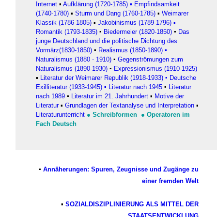
Internet
▪
Aufklärung (1720-1785)
▪
Empfindsamkeit
(1740-1780)
▪
Sturm und Dang (1760-1785)
▪
Weimarer
Klassik (1786-1805)
▪
Jakobinismus (1789-1796)
▪
Romantik (1793-1835)
▪
Biedermeier (1820-1850)
▪
Das
junge Deutschland und die politische Dichtung des
Vormärz(1830-1850)
▪
Realismus (1850-1890)
▪
Naturalismus (1880 - 1910)
▪
Gegenströmungen zum
Naturalismus (1890-1930)
▪
Expressionismus (1910-1925)
▪
Literatur der Weimarer Republik (1918-1933)
▪
Deutsche
Exilliteratur (1933-1945)
▪ Literatur nach 1945
▪
Literatur
nach 1989
▪
Literatur im 21. Jahrhundert
▪
Motive der
Literatur
▪
Grundlagen der Textanalyse und Interpretation
▪
Literaturunterricht
●
Schreibformen
●
Operatoren im
Fach Deutsch
▪
Annäherungen: Spuren, Zeugnisse und Zugänge zu
einer fremden Welt
▪
SOZIALDISZIPLINIERUNG ALS MITTEL DER
STAATSENTWICKLUNG