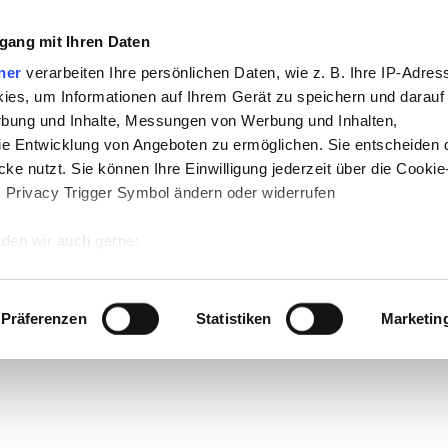
gang mit Ihren Daten
ner
verarbeiten Ihre persönlichen Daten, wie z. B. Ihre IP-Adress
ies, um Informationen auf Ihrem Gerät zu speichern und darauf
rbung und Inhalte, Messungen von Werbung und Inhalten,
e Entwicklung von Angeboten zu ermöglichen. Sie entscheiden 
ke nutzt. Sie können Ihre Einwilligung jederzeit über die Cookie
s Privacy Trigger Symbol ändern oder widerrufen
den wir auch gerne:
 Ihre geografische Lage erfassen, welche bis auf einige Meter g
tives Scannen nach bestimmten Merkmalen (Fingerprinting) identi
Präferenzen
Statistiken
Marketin
 wie Ihre persönlichen Daten verarbeitet werden, und legen Sie 
 Einzelheiten
fest.
 Inhalte und Anzeigen zu personalisieren, Funktionen für sozia
e Zugriffe auf unsere Website zu analysieren. Außerdem geben w