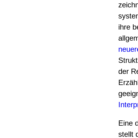
zeichn
syste
ihre 
allgem
neuer
Strukt
der R
Erzäh
geeign
Interp
Eine 
stellt