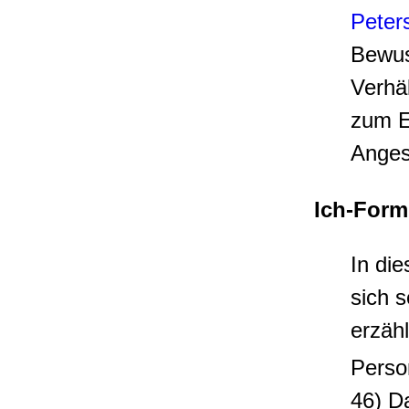
Peter
Bewus
Verhäl
zum E
Anges
Ich-Form
In die
sich s
erzäh
Person
46) D