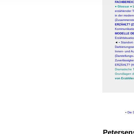
FACHBEREI
, Werbung
●
Glossar
●
ren Daten
erzählender T
in der moder
ienste
(Zusammenstel
ERZÄHLT? (
Kommunikati
MODELLE DE
Erzählsituati
◄
▪
Standort 
Darbietungsw
Innen- und A
(Darstellungs
Zuverlässigke
ERZÄHLT?
(H
Dramatische 
Grundlagen de
von Erzählte
▪
Die 
Petersen