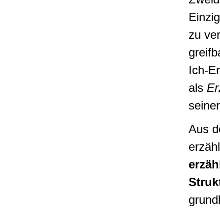
Einzig
zu ver
greifb
Ich-E
als
Er
seine
Aus d
erzäh
erzäh
Struk
grund