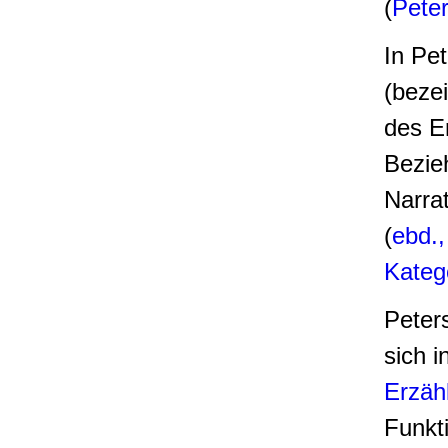
(
Pete
In Pe
(bezei
des E
Bezie
Narra
(
ebd.,
Katego
Peters
sich 
Erzäh
Funkt