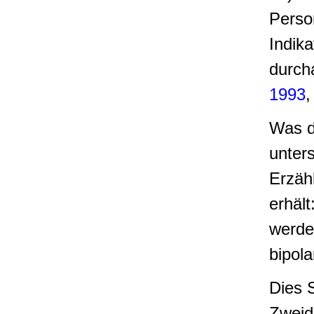
Perso
Indika
durch
1993
,
Was d
unters
Erzäh
erhäl
werde
bipolar
Dies 
Zweid