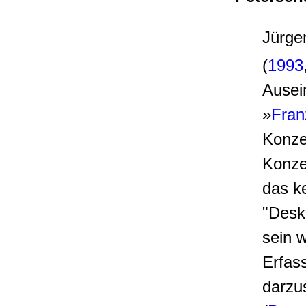
Jürge
(
1993
Ausei
»
Fran
Konze
Konze
das k
"Deskr
sein w
Erfas
darzu