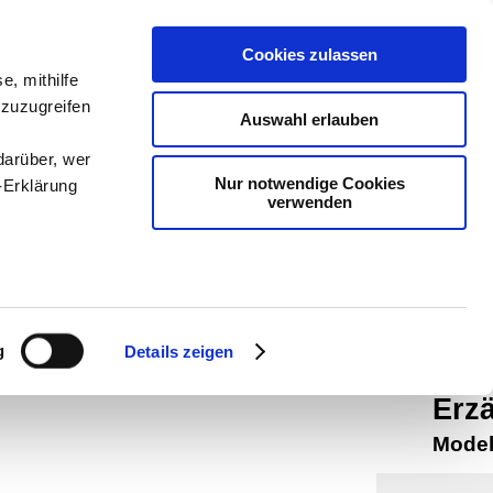
teachSam
Cookies zulassen
e, mithilfe
Arbeitste
 zuzugreifen
Auswahl erlauben
Politik
-
P
darüber, wer
Medien
-
Nur notwendige Cookies
-Erklärung
verwenden
-
So navi
sucht m
braucht 
enau sein
Erzä
fizieren
g
Details zeigen
1993
Ihre
Erz
Model
le Medien
ir