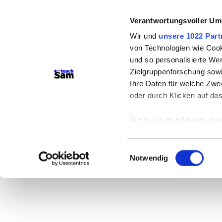
Verantwortungsvoller Um
Wir und
unsere 1022 Part
von Technologien wie Cook
und so personalisierte We
Zielgruppenforschung sowi
Ihre Daten für welche Zwec
oder durch Klicken auf da
Wenn Sie es erlauben, wür
Informationen über
können
Einwilligungsauswahl
Ihr Gerät durch ak
Notwendig
Erfahren Sie mehr darüber,
Präferenzen im
Abschnitt
Wir verwenden Cookies, um
anbieten zu können und di