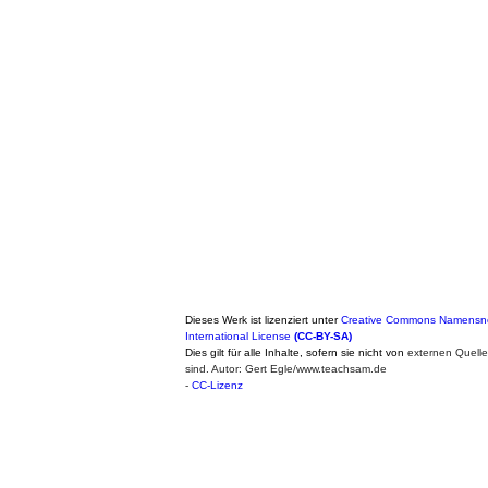
Dieses Werk ist lizenziert unter
Creative Commons Namensne
International License
(CC-BY-SA)
Dies gilt für alle Inhalte, sofern sie nicht von
externen Quell
sind. Autor: Gert Egle/www.teachsam.de
-
CC-Lizenz