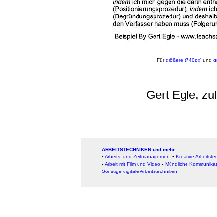
Für
größere (740px)
und
g
Gert Egle, zu
ARBEITSTECHNIKEN und mehr
▪
Arbeits- und Zeitmanagement
▪
Kreative Arbeitste
▪
Arbeit mit Film und Video
▪
Mündliche Kommunikat
Sonstige digitale Arbeitstechniken