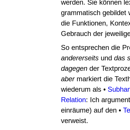
werden. Sie können lex
grammatisch gebildet 
die Funktionen, Konte
Gebrauch der jeweilig
So entsprechen die P
andererseits
und
das sp
dagegen
der Textproz
aber
markiert die Text
wiederum als •
Subhan
Relation
: Ich argument
einräume) auf den •
Te
verweist.