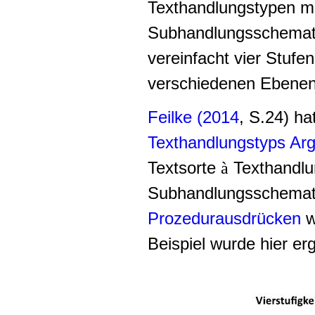
Texthandlungstypen mit
Subhandlungsschemata 
vereinfacht vier Stufe
verschiedenen Ebenen 
Feilke (2014
, S.24) ha
Texthandlungstyps Ar
Textsorte
Texthandl
à
Subhandlungsschema
Prozedurausdrücken
w
Beispiel wurde hier erg