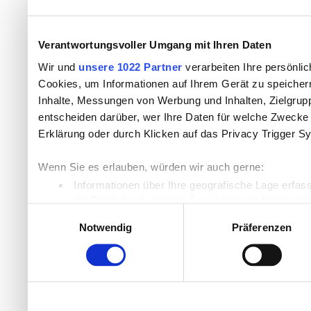
Verantwortungsvoller Umgang mit Ihren Daten
Wir und
unsere 1022 Partner
verarbeiten Ihre persönlic
Cookies, um Informationen auf Ihrem Gerät zu speicher
Inhalte, Messungen von Werbung und Inhalten, Zielgru
entscheiden darüber, wer Ihre Daten für welche Zwecke n
Erklärung oder durch Klicken auf das Privacy Trigger S
Wenn Sie es erlauben, würden wir auch gerne:
Informationen über Ihre geografische Lage erfas
Ihr Gerät durch aktives Scannen nach bestimmten
Einwilligungsauswahl
Erfahren Sie mehr darüber, wie Ihre persönlichen Daten
Notwendig
Präferenzen
Einzelheiten
fest.
Wir verwenden Cookies, um Inhalte und Anzeigen zu per
die Zugriffe auf unsere Website zu analysieren. Außer
unsere Partner für soziale Medien, Werbung und Analyse