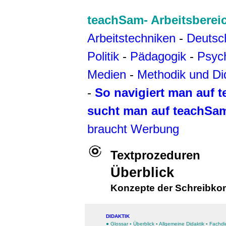
teachSam- Arbeitsberei
Arbeitstechniken
-
Deutsc
Politik
-
Pädagogik
-
Psyc
Medien
-
Methodik und Di
-
So navigiert man auf 
sucht man auf teachSa
braucht Werbung
Textprozeduren
Überblick
Konzepte der Schreibko
DIDAKTIK
● Glossar
▪
Überblick
▪
Allgemeine Didaktik
▪
Fachdi