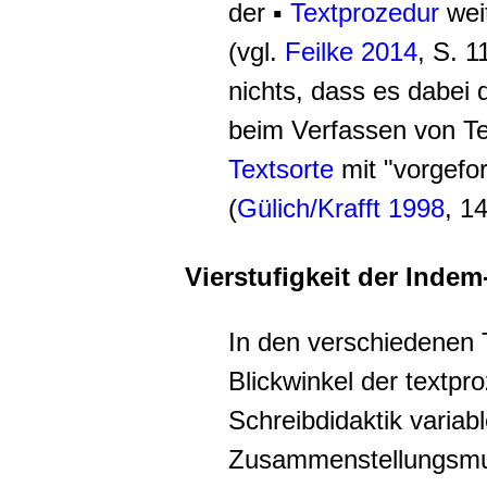
der ▪
Textprozedur
wei
(vgl.
Feilke 2014
, S. 1
nichts, dass es dabei
beim Verfassen von Tex
Textsorte
mit "vorgefo
(
Gülich/Krafft 1998
, 14
Vierstufigkeit der Indem
In den verschiedenen 
Blickwinkel der
textpro
Schreibdidaktik
variabl
Zusammenstellungsmu