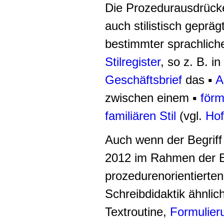
Die
Prozedurausdrücke
auch stilistisch gepräg
bestimmter sprachlich
Stilregister
, so z. B. i
Geschäftsbrief
das ▪
A
zwischen einem ▪
förm
familiären Stil
(vgl.
Ho
Auch wenn der Begriff
2012 im Rahmen der E
prozedurenorientierten
Schreibdidaktik ähnlic
Textroutine,
Formulier