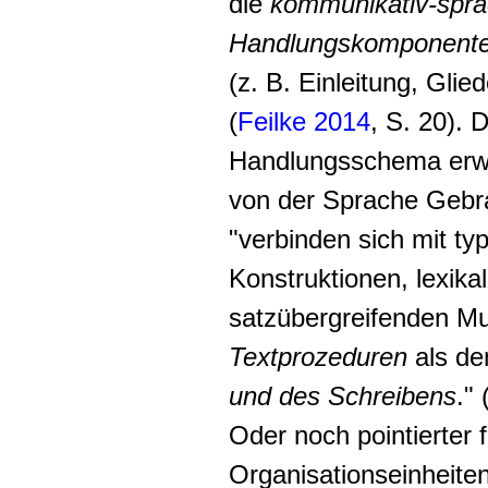
die
kommunikativ-spra
Handlungskomponent
(z. B. Einleitung, Glie
(
Feilke 2014
, S. 20). D
Handlungsschema erwa
von der Sprache Gebr
"verbinden sich mit t
Konstruktionen, lexik
satzübergreifenden Mu
Textprozeduren
als d
und des Schreibens
." 
Oder noch pointierter f
Organisationseinheite