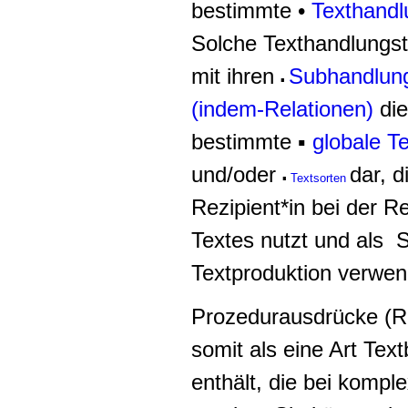
bestimmte •
Texthandl
Solche
Texthandlungst
mit ihren
Subhandlun
▪
(indem-Relationen)
die
bestimmte ▪
globale T
und/oder
dar, d
▪
Textsorten
Rezipient*in bei der R
Textes nutzt und als S
Textproduktion verwen
Prozedurausdrücke (R
somit als eine Art
Text
enthält
, die bei kompl