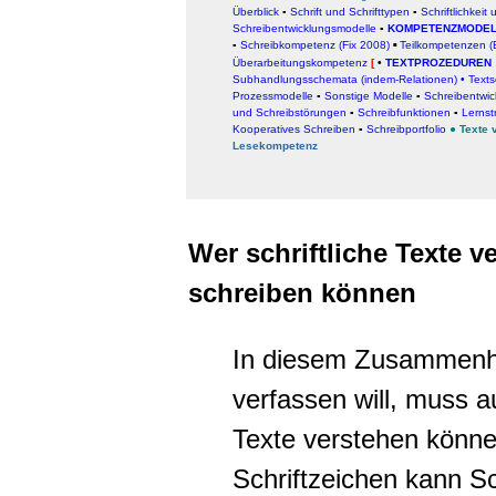
Überblick
▪
Schrift und Schrifttypen
▪
Schriftlichkeit
Schreibentwicklungsmodelle
▪
KOMPETENZMODEL
▪
Schreibkompetenz (Fix 2008)
Teilkompetenzen 
▪
Überarbeitungskompetenz
[
•
TEXTPROZEDUREN
Subhandlungsschemata (indem-Relationen)
•
Texts
Prozessmodelle
▪
Sonstige Modelle
▪
Schreibentwic
und Schreibstörungen
▪
Schreibfunktionen
▪
Lernst
Kooperatives Schreiben
▪
Schreibportfolio
●
Texte 
Lesekompetenz
Wer schriftliche Texte v
schreiben können
In diesem Zusammenha
verfassen will, muss 
Texte verstehen könn
Schriftzeichen kann Sc