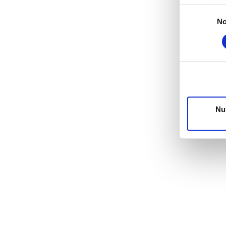
Ihr
Einwilligungs
Erfahren S
No
Einzelheit
Wir verwen
die Zugrif
unsere Par
möglicherw
Dienste g
Nu