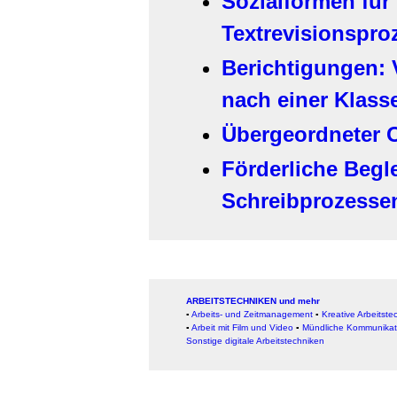
Sozialformen für 
Textrevisionspro
Berichtigungen: 
nach einer Klass
Übergeordneter O
Förderliche Begl
Schreibprozesse
ARBEITSTECHNIKEN und mehr
▪
Arbeits- und Zeitmanagement
▪
Kreative Arbeitste
▪
Arbeit mit Film und Video
▪
Mündliche Kommunikat
Sonstige digitale Arbeitstechniken