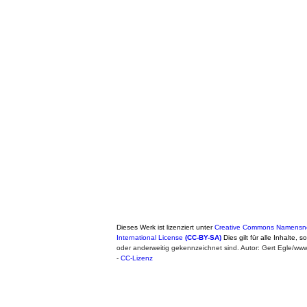
Dieses Werk ist lizenziert unter
Creative Commons Namensne
International License
(CC-BY-SA)
Dies gilt für alle Inhalte, 
oder anderweitig gekennzeichnet sind. Autor: Gert Egle/w
-
CC-Lizenz