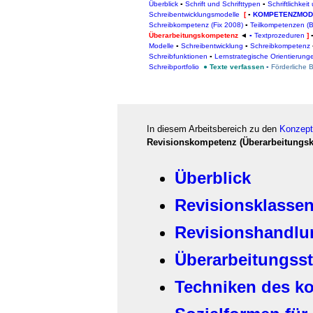
Überblick
▪
Schrift und Schrifttypen
▪
Schriftlichkeit
Schreibentwicklungsmodelle
[
▪
KOMPETENZMOD
Schreibkompetenz (Fix 2008)
▪
Teilkompetenzen (
Überarbeitungskompetenz
◄
▪ Textprozeduren
]
Modelle
▪
Schreibentwicklung
▪
Schreibkompetenz
Schreibfunktionen
▪
Lernstrategische Orientierung
Schreibportfolio
●
Texte verfassen
▪
Förderliche 
In diesem Arbeitsbereich zu den
Konzept
Revisionskompetenz (Überarbeitungs
Überblick
Revisionsklasse
Revisionshandl
Überarbeitungsst
Techniken des k