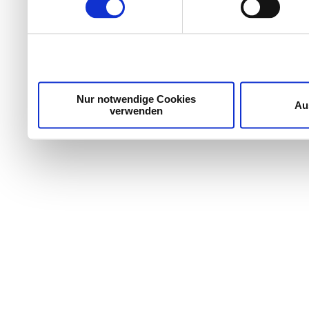
Wir verwenden Cookies, um Inhalte und Anzeigen zu per
die Zugriffe auf unsere Website zu analysieren. Außer
unsere Partner für soziale Medien, Werbung und Analyse
möglicherweise mit weiteren Daten zusammen, die Sie ih
Dienste gesammelt haben.
Nur notwendige Cookies
Au
verwenden