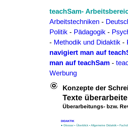
teachSam- Arbeitsberei
Arbeitstechniken
-
Deutsc
Politik
-
Pädagogik
-
Psyc
-
Methodik und Didaktik
-
navigiert man auf teac
man auf teachSam
-
tea
Werbung
Konzepte der Schr
Texte überarbeit
Überarbeitungs- bzw. R
DIDAKTIK
● Glossar
▪
Überblick
▪
Allgemeine Didaktik
▪
Fachdi