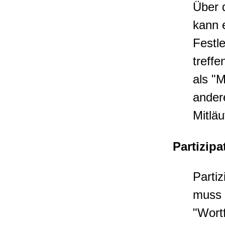
Über 
kann e
Festl
treffe
als "M
ander
Mitlä
Partizipa
Partiz
muss 
"Wortf