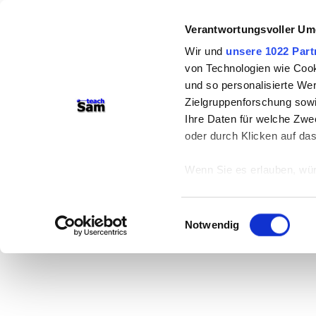
Verantwortungsvoller Um
Wir und
unsere 1022 Part
von Technologien wie Cook
und so personalisierte We
Zielgruppenforschung sowi
Ihre Daten für welche Zwec
oder durch Klicken auf da
Wenn Sie es erlauben, wür
Informationen über
können
Einwilligungsauswahl
Ihr Gerät durch ak
Notwendig
Erfahren Sie mehr darüber,
Präferenzen im
Abschnitt
Wir verwenden Cookies, um
anbieten zu können und di