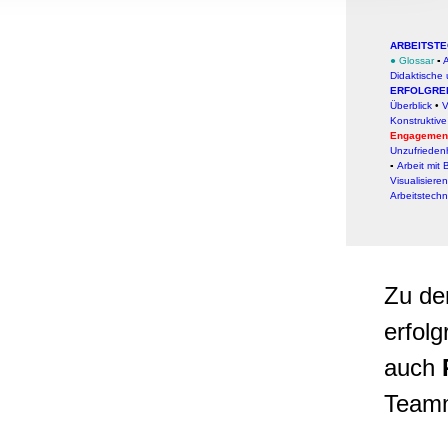
, Werbung
ren Daten
ARBEITSTE
ienste
●
Glossar
▪
Didaktische
ERFOLGRE
Überblick
•
V
Konstruktiv
Engagemen
Unzufrieden
▪
Arbeit mit 
Visualisieren
Arbeitstechn
Zu de
erfolg
auch
Teamm