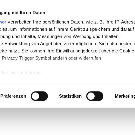
gang mit Ihren Daten
ner
verarbeiten Ihre persönlichen Daten, wie z. B. Ihre IP-Adress
ies, um Informationen auf Ihrem Gerät zu speichern und darauf
rbung und Inhalte, Messungen von Werbung und Inhalten,
e Entwicklung von Angeboten zu ermöglichen. Sie entscheiden 
ke nutzt. Sie können Ihre Einwilligung jederzeit über die Cookie
s Privacy Trigger Symbol ändern oder widerrufen
den wir auch gerne:
 Ihre geografische Lage erfassen, welche bis auf einige Meter g
tives Scannen nach bestimmten Merkmalen (Fingerprinting) identi
Präferenzen
Statistiken
Marketin
 wie Ihre persönlichen Daten verarbeitet werden, und legen Sie 
 Einzelheiten
fest.
 Inhalte und Anzeigen zu personalisieren, Funktionen für sozia
e Zugriffe auf unsere Website zu analysieren. Außerdem geben w