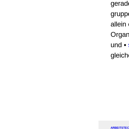
gerade
grupp
allein
Organ
und •
gleich
ARBEITSTEC