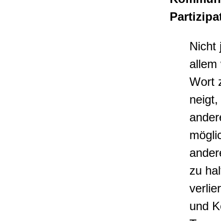
Partizipa
Nicht
allem
Wort 
neigt,
andere
möglic
andere
zu ha
verli
und K