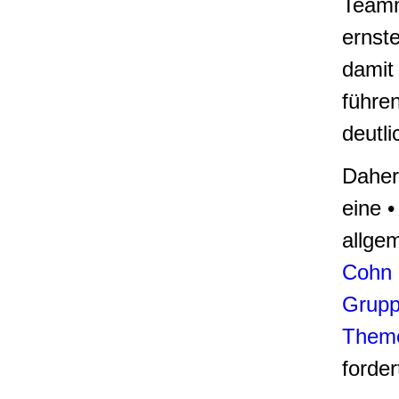
Teamm
ernst
damit
führe
deutl
Daher 
eine 
allgem
Cohn
Grupp
Theme
forder