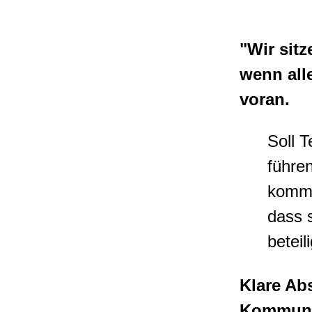
"Wir sitz
wenn all
voran.
Soll T
führe
komme
dass 
beteil
Klare Ab
Kommuni