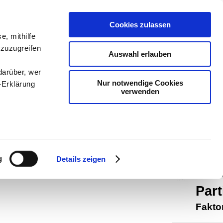
teachSam
Cookies zulassen
e, mithilfe
Arbeitste
 zuzugreifen
Auswahl erlauben
Geschich
darüber, wer
Psycholo
Nur notwendige Cookies
-Erklärung
verwenden
und Dida
navigier
So such
enau sein
teachSam
fizieren
g
Details zeigen
Ihre
Weic
Par
le Medien
Fakto
ir