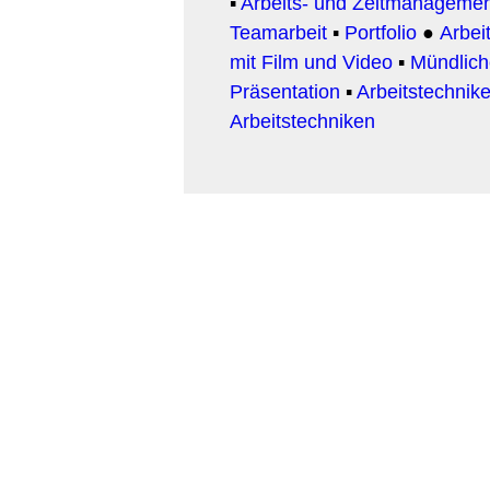
▪
Arbeits- und Zeitmanageme
Teamarbeit
▪
Portfolio
●
Arbeit
mit Film und Video
▪
Mündlic
Präsentation
▪
Arbeitstechnike
Arbeitstechniken