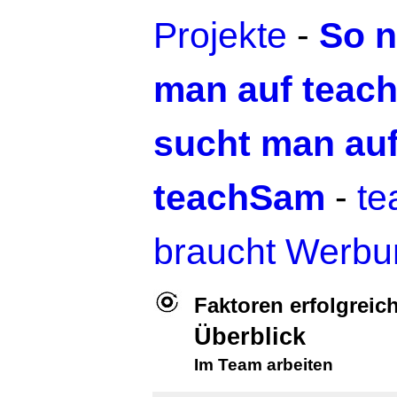
Projekte
-
So n
man auf teac
sucht man au
teachSam
-
t
braucht Werbu
Faktoren erfolgreic
Überblick
Im Team arbeiten