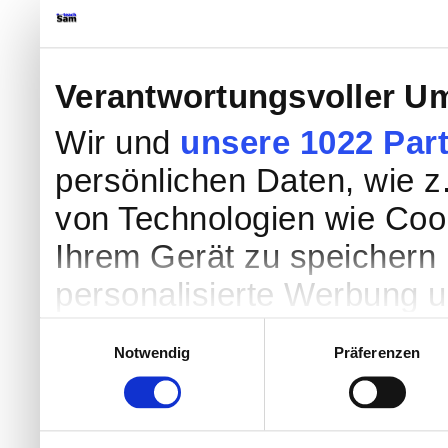
Verantwortungsvoller Um
Wir und
unsere 1022 Par
persönlichen Daten, wie z.
von Technologien wie Coo
Ihrem Gerät zu speichern 
personalisierte Werbung 
Werbung und Inhalten, Zi
Einwilligungsauswahl
Notwendig
Präferenzen
Entwicklung von Angebote
entscheiden darüber, wer
nutzt. Sie können Ihre Einw