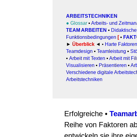
ARBEITSTECHNIKEN
●
Glossar
▪
Arbeits- und Zeitma
TEAM ARBEITEN
▪
Didaktisch
Funktionsbedingungen
[
▪
FAKT
►
Überblick
◄ •
Harte Faktore
Teamdesign
▪
Teamleistung
▪
Stö
▪
Arbeit
mit Texten
▪
Arbeit mit F
Visualisieren
▪
Präsentieren
▪
Arb
Verschiedene digitale Arbeitste
Arbeitstechniken
Erfolgreiche •
Teamarb
Reihe von Faktoren a
entwickeln sie ihre ei