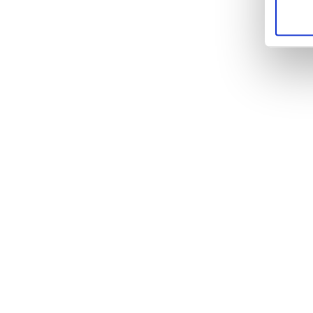
Tri
Wen
w
M
Erf
ver
Abs