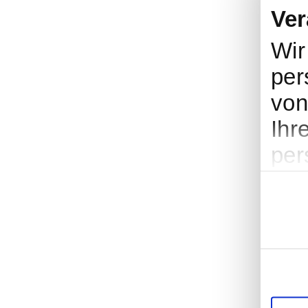
Ver
Wir
per
von
Ihr
per
Wer
Einwilligu
Ent
ent
nut
Coo