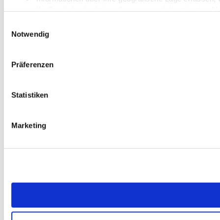
Ihr Gerät durch aktives Scannen nach bestimmten Merk
Erfahren Sie mehr darüber, wie Ihre persönlichen Daten vera
Einwilligungsauswahl
Notwendig
Wir verwenden Cookies, um Inhalte und Anzeigen zu personali
unsere Website zu analysieren. Außerdem geben wir Informat
Präferenzen
Medien, Werbung und Analysen weiter. Unsere Partner führe
ihnen bereitgestellt haben oder die sie im Rahmen Ihrer Nu
Statistiken
Marketing