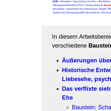
EHE
•
Überblick
•
Geschichte der Ehe
▪
Rechtlich
Gleichgeschlechtliche Ehe
•
Textauswahl
►
Baust
Bausteine
▪
teachSam-YouTube-Kanal: Playlist "
System der Bundesrepublik Deutschland
▪
Die Eur
In diesem Arbeitsbere
verschiedene
Baustei
Äußerungen über
Historische Entwi
Liebesehe, psyc
Das verflixte sie
Ehe
Baustein: Scha