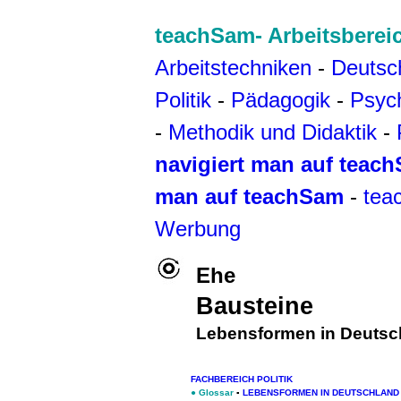
teachSam- Arbeitsberei
Arbeitstechniken
-
Deutsc
Politik
-
Pädagogik
-
Psyc
-
Methodik und Didaktik
-
navigiert man auf teac
man auf teachSam
-
tea
Werbung
Ehe
Bausteine
Lebensformen in Deutsc
FACHBEREICH POLITIK
●
Glossar
▪
LEBENSFORMEN IN DEUTSCHLAND