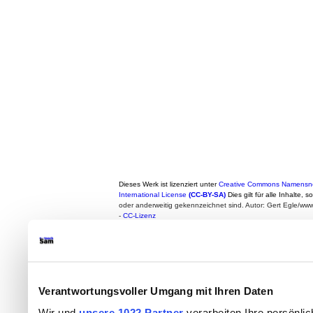
Dieses Werk ist lizenziert unter
Creative Commons Namensne
International License
(CC-BY-SA)
Dies gilt für alle Inhalte, 
oder anderweitig gekennzeichnet sind. Autor: Gert Egle/w
-
CC-Lizenz
Verantwortungsvoller Umgang mit Ihren Daten
Wir und
unsere 1022 Partner
verarbeiten Ihre persönlic