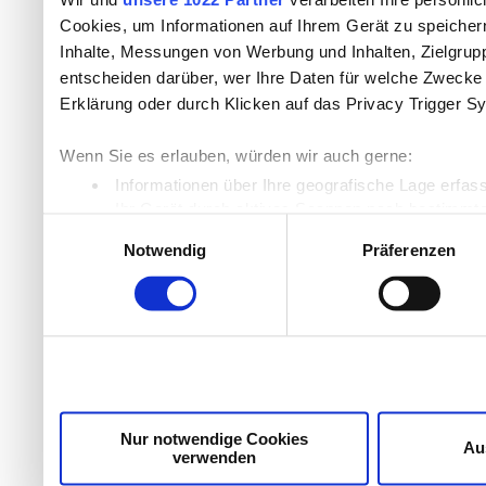
Cookies, um Informationen auf Ihrem Gerät zu speicher
Inhalte, Messungen von Werbung und Inhalten, Zielgru
entscheiden darüber, wer Ihre Daten für welche Zwecke n
Erklärung oder durch Klicken auf das Privacy Trigger S
Wenn Sie es erlauben, würden wir auch gerne:
Informationen über Ihre geografische Lage erfas
Ihr Gerät durch aktives Scannen nach bestimmten
Einwilligungsauswahl
Erfahren Sie mehr darüber, wie Ihre persönlichen Daten
Notwendig
Präferenzen
Einzelheiten
fest.
Wir verwenden Cookies, um Inhalte und Anzeigen zu per
die Zugriffe auf unsere Website zu analysieren. Außer
unsere Partner für soziale Medien, Werbung und Analyse
möglicherweise mit weiteren Daten zusammen, die Sie ih
Dienste gesammelt haben.
Nur notwendige Cookies
Au
verwenden