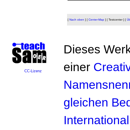
[
Nach oben
]
[
Center-Map
]
[ Testcenter ]
[
Üb
Dieses Werk 
einer
Creat
CC-Lizenz
Namensnennu
gleichen Be
Internationa