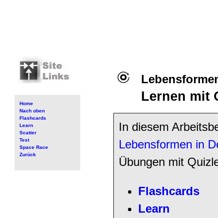
Lebensformen
Lernen mit 
Home
Nach oben
Flashcards
In diesem Arbeitsb
Learn
Scatter
Test
Lebensformen in D
Space Race
Zurück
Übungen mit Quizl
Flashcards
Learn