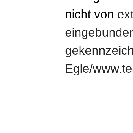
nicht von
ex
eingebunden
gekennzeichn
Egle/www.t