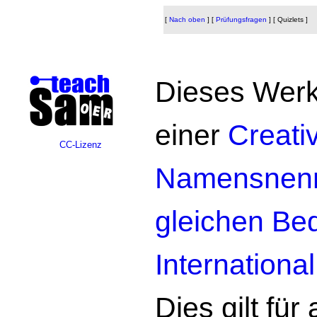
[
Nach oben
]
[
Prüfungsfragen
]
[ Quizlets ]
Dieses Werk 
einer
Creat
CC-Lizenz
Namensnennu
gleichen Be
Internationa
Dies gilt für 