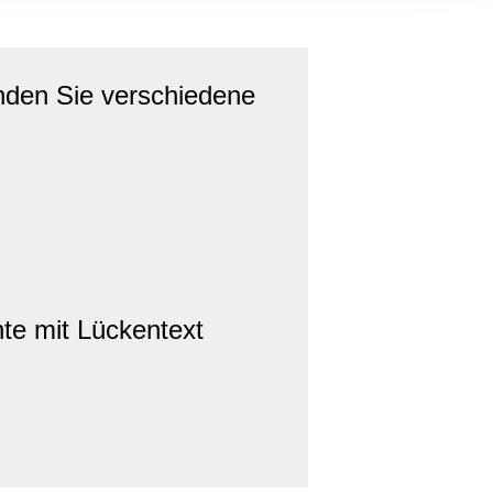
, Werbung
ren Daten
ienste
nden Sie verschiedene
nte mit Lückentext