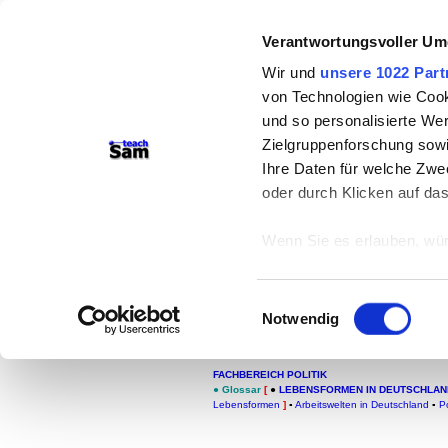
Verantwortungsvoller Um
teachSam- Arbeitsberei
Wir und
unsere 1022 Part
von Technologien wie Cook
Arbeitstechniken
-
Deutsc
und so personalisierte We
Medien
-
Methodik und Di
Zielgruppenforschung sowi
Ihre Daten für welche Zwec
-
So sucht man auf tea
oder durch Klicken auf da
Wenn Sie es erlauben, wür
Informationen über
Lebensformen in D
können
Einwilligungsauswahl
Ihr Gerät durch ak
Notwendig
Bausteine
Erfahren Sie mehr darüber,
Präferenzen im
Abschnitt
FACHBEREICH POLITIK
●
Glossar
[
●
LEBENSFORMEN IN DEUTSCHLAN
Lebensformen
]
▪
Arbeitswelten in Deutschland
▪
P
Wir verwenden Cookies, um
anbieten zu können und di