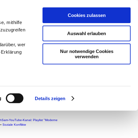
Cookies zulassen
e, mithilfe
 zuzugreifen
ologie
-
Auswahl erlauben
 teachSam
darüber, wer
Nur notwendige Cookies
-Erklärung
verwenden
enau sein
fizieren
g
Details zeigen
Ihre
hSam-YouTube-Kanal: Playlist "Moderne
▪
Soziale Konflikte
le Medien
ir