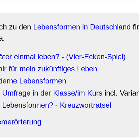
rwendung unserer Website an unsere Partner für soziale Medien
re Partner führen diese Informationen möglicherweise mit weite
ereitgestellt haben oder die sie im Rahmen Ihrer Nutzung der D
ich zu den
Lebensformen in Deutschland
fi
a.
ter einmal leben? - (Vier-Ecken-Spiel)
ir für mein zukünftiges Leben
Moderne Lebensformen
 Umfrage in der Klasse/im Kurs
incl. Varia
 Lebensformen? - Kreuzworträtsel
emerörterung