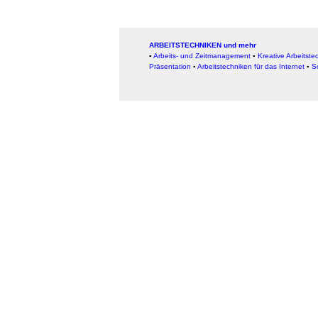
ARBEITSTECHNIKEN und mehr
▪
Arbeits- und Zeitmanagement
▪
Kreative Arbeitste
Präsentation
▪
Arbeitstechniken für das Internet
▪
S