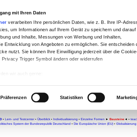
gang mit Ihren Daten
che:
ner
verarbeiten Ihre persönlichen Daten, wie z. B. Ihre IP-Adress
ies, um Informationen auf Ihrem Gerät zu speichern und darauf
h
-
Geschichte
-
Politik
-
Pädagogik
-
Psych
rbung und Inhalte, Messungen von Werbung und Inhalten,
daktik
-
Projekte
-
So navigiert man auf
e Entwicklung von Angeboten zu ermöglichen. Sie entscheiden 
ke nutzt. Sie können Ihre Einwilligung jederzeit über die Cookie
chSam
-
teachSam braucht Werbung
s Privacy Trigger Symbol ändern oder widerrufen
den wir auch gerne:
 Ihre geografische Lage erfassen, welche bis auf einige Meter g
eutschland
tives Scannen nach bestimmten Merkmalen (Fingerprinting) identi
Präferenzen
Statistiken
Marketin
 wie Ihre persönlichen Daten verarbeitet werden, und legen Sie 
 Einzelheiten
fest.
D
▪
Lern- und Testcenter
▪
Überblick
▪
Individualisierung
▪
Einzelne Formen
►
Bausteine
◄ ▪
teac
olitisches System der Bundesrepublik Deutschland
▪
Die Europäische Union (EU)
▪
Globalisierung
 Inhalte und Anzeigen zu personalisieren, Funktionen für sozia
e Zugriffe auf unsere Website zu analysieren. Außerdem geben w