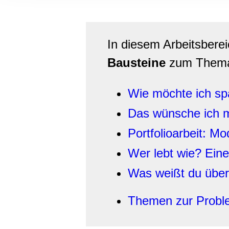
Informationen zu Ihrer Ve
und Analysen weiter. Unse
zusammen, die Sie ihnen b
In diesem Arbeitsbere
gesammelt haben.
Bausteine
zum Them
Wie möchte ich spä
Das wünsche ich m
Portfolioarbeit: 
Wer lebt wie? Eine
Was weißt du über
Themen zur Probl