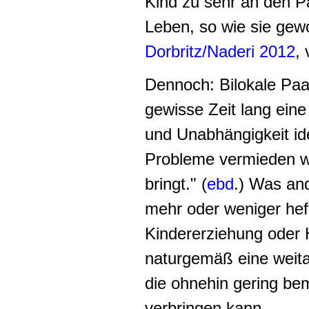
Kind zu sehr an den Pa
Leben, so wie sie gewo
Dorbritz/Naderi 2012
, 
Dennoch: Bilokale Paa
gewisse Zeit lang eine
und Unabhängigkeit id
Probleme vermieden w
bringt." (
ebd
.) Was an
mehr oder weniger heft
Kindererziehung oder H
naturgemäß eine weitau
die ohnehin gering b
verbringen kann.