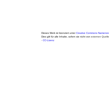
Dieses Werk ist lizenziert unter
Creative Commons Namensnen
Dies gilt für alle Inhalte, sofern sie nicht von
externen Quell
-
CC-Lizenz