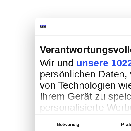
Verantwortungsvoll
Wir und
unsere 1022
persönlichen Daten, w
von Technologien wi
Ihrem Gerät zu spei
personalisierte Wer
Werbung und Inhalte
Einwilligungsauswahl
Notwendig
Präf
Entwicklung von Ang