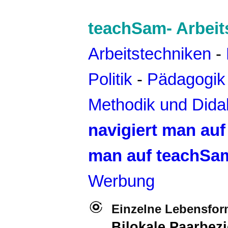
teachSam- Arbeit
Arbeitstechniken
-
Politik
-
Pädagogik
Methodik und Dida
navigiert man au
man auf teachSa
Werbung
Einzelne Lebensfo
Bilokale Paarbez