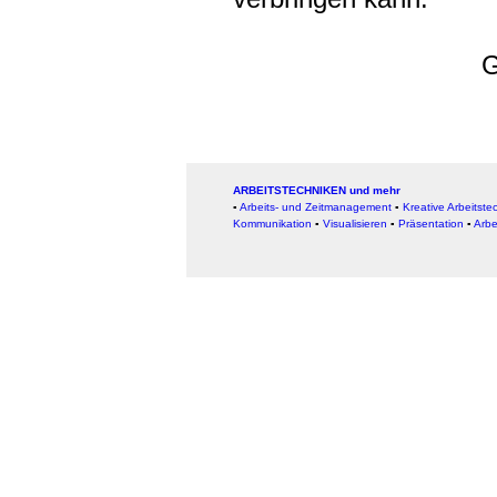
G
ARBEITSTECHNIKEN und mehr
▪
Arbeits- und Zeitmanagement
▪
Kreative Arbeitste
Kommunikation
▪
Visualisieren
▪
Präsentation
▪
Arbe