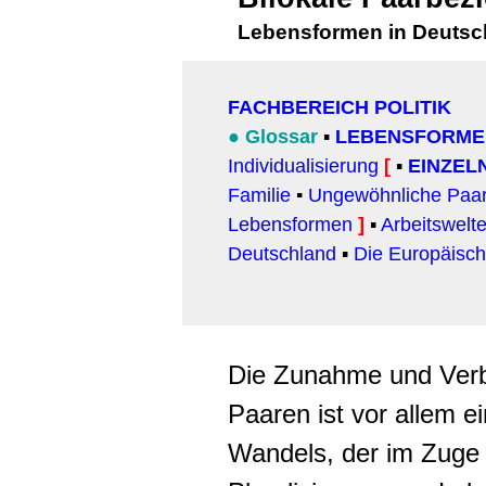
Lebensformen in Deutsc
FACHBEREICH POLITIK
●
Glossar
▪
LEBENSFORME
Individualisierung
[
▪
EINZEL
Familie
▪
Ungewöhnliche Paa
Lebensformen
]
▪
Arbeitswelt
Deutschland
▪
Die Europäisc
Die Zunahme und Verb
Paaren ist vor allem e
Wandels, der im Zuge d