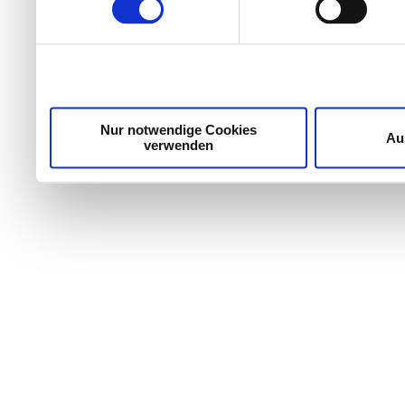
Wir verwenden Cookies, um Inhalte und Anzeigen zu per
die Zugriffe auf unsere Website zu analysieren. Außer
unsere Partner für soziale Medien, Werbung und Analyse
möglicherweise mit weiteren Daten zusammen, die Sie ih
Dienste gesammelt haben.
Nur notwendige Cookies
Au
verwenden