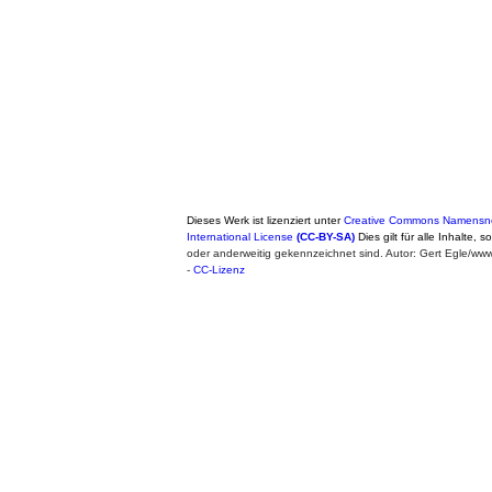
Dieses Werk ist lizenziert unter
Creative Commons Namensne
International License
(CC-BY-SA)
Dies gilt für alle Inhalte, 
oder anderweitig gekennzeichnet sind. Autor: Gert Egle/w
-
CC-Lizenz