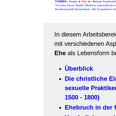
FORMEN
▪
Singles
►
Ehe
◄
▪
Bilokale Paarbezi
YouTube-Kanal: Playlist "Moderne Lebensformen
Bundesrepublik Deutschland
▪
Die Europäische Un
In diesem Arbeitsbere
mit verschiedenen As
Ehe
als Lebensform b
Überblick
Die christliche E
sexuelle Praktike
1500 - 1800)
Ehebruch in der 