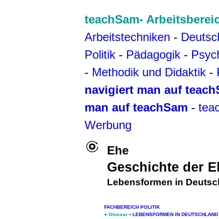
teachSam- Arbeitsberei
Arbeitstechniken
-
Deutsc
Politik
-
Pädagogik
-
Psyc
-
Methodik und Didaktik
-
navigiert man auf teac
man auf teachSam
-
tea
Werbung
Ehe
Geschichte der E
Lebensformen in Deutsc
FACHBEREICH POLITIK
●
Glossar
▪
LEBENSFORMEN IN DEUTSCHLAND