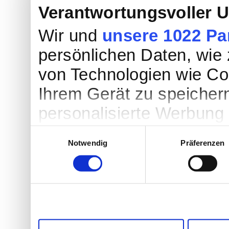
Verantwortungsvoller 
Wir und
unsere 1022 Pa
persönlichen Daten, wie z
von Technologien wie Co
Ihrem Gerät zu speicher
personalisierte Werbung
Werbung und Inhalten, Z
Einwilligungsauswahl
Notwendig
Präferenzen
Entwicklung von Angebot
entscheiden darüber, we
nutzt. Sie können Ihre Ei
Cookie-Erklärung oder du