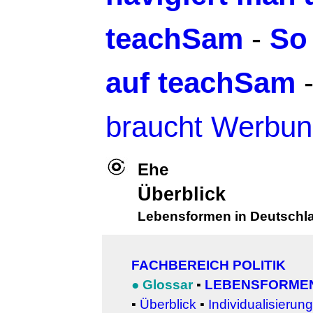
teachSam
-
So
auf teachSam
braucht Werbu
Ehe
Überblick
Lebensformen in Deutschl
FACHBEREICH POLITIK
●
Glossar
▪
LEBENSFORMEN
▪
Überblick
▪
Individualisierung