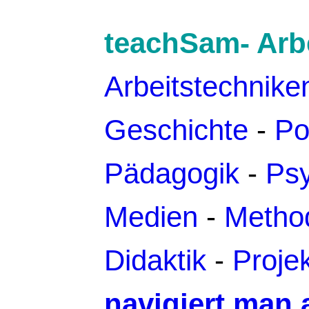
teachSam- Arbe
Arbeitstechnike
Geschichte
-
Pol
Pädagogik
-
Psy
Medien
-
Metho
Didaktik
-
Proje
navigiert man 