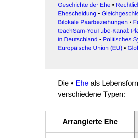
Geschichte der Ehe
▪
Rechtli
Ehescheidung
▪
Gleichgeschl
Bilokale Paarbeziehungen
▪
F
teachSam-YouTube-Kanal: Pla
in Deutschland
▪
Politisches 
Europäische Union (EU)
▪
Glo
Die •
Ehe
als Lebensform 
verschiedene Typen:
Arrangierte Ehe