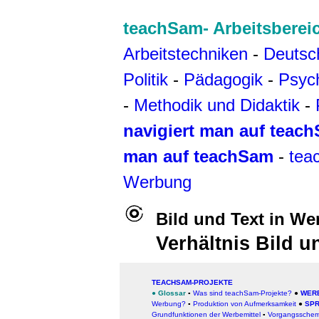
teachSam- Arbeitsberei
Arbeitstechniken
-
Deutsc
Politik
-
Pädagogik
-
Psyc
-
Methodik und Didaktik
-
navigiert man auf teac
man auf teachSam
-
tea
Werbung
Bild und Text in W
Verhältnis Bild 
TEACHSAM-PROJEKTE
●
Glossar
▪
Was sind teachSam-Projekte?
●
WER
Werbung?
▪
Produktion von Aufmerksamkeit
●
SP
Grundfunktione
n der Werbemittel
▪
Vorgangsschem