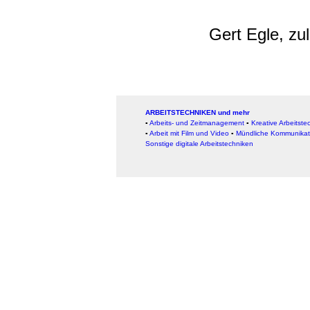
Gert Egle, zu
ARBEITSTECHNIKEN und mehr
▪
Arbeits- und Zeitmanagement
▪
Kreative Arbeitste
▪
Arbeit mit Film und Video
▪
Mündliche Kommunikat
Sonstige digitale Arbeitstechniken