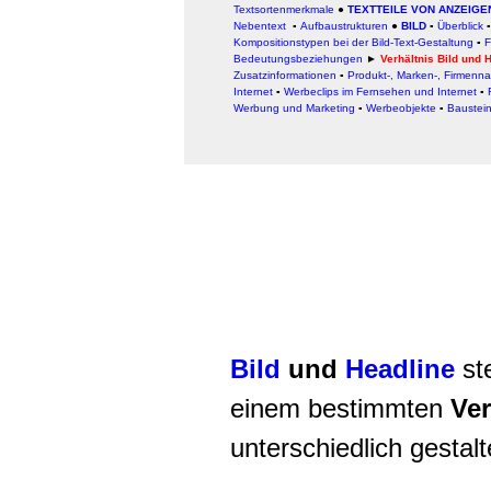
Textsortenmerkmale
●
TEXTTEILE VON ANZEIG
Nebentext
▪
Aufbaustrukturen
●
BILD
▪
Überblick
Kompositionstypen bei der Bild-Text-Gestaltung
▪
F
Bedeutungsbeziehungen
►
Verhältnis Bild und 
Zusatzinformationen
▪
Produkt-, Marken-, Firmenn
Internet
▪
Werbeclips im Fernsehen und Internet
▪
Werbung und Marketing
▪
Werbeobjekte
▪
Baustei
Bild
und
Headline
st
einem bestimmten
Ver
unterschiedlich gestalt