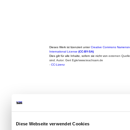
Dieses Werk ist lizenziert unter
Creative Commons Namensne
International License
(CC-BY-SA)
Dies gilt für alle Inhalte, sofern sie nicht von
externen Quell
sind. Autor: Gert Egle/www.teachsam.de
-
CC-Lizenz
Diese Webseite verwendet Cookies