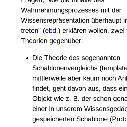
Wahrnehmungsprozesses mit der
Wissensrepräsentation überhaupt i
treten" (
ebd.
) erklären wollen, zwe
Theorien gegenüber:
Die Theorie des sogenannten
Schablonenvergleich
s (
templat
mittlerweile aber kaum noch A
findet, geht davon aus, dass ei
Objekt wie z. B. der schon gen
einer in unserem Wissensgedäc
gespeicherten Schablone (Proto