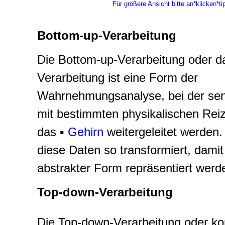
Für größere Ansicht bitte an*klicken*ti
Bottom-up-Verarbeitung
Die Bottom-up-Verarbeitung oder
d
Verarbeitung
ist eine Form der
Wahrnehmungsanalyse, bei der sen
mit bestimmten physikalischen Re
das ▪
Gehirn
weitergeleitet werden
diese Daten so transformiert, damit
abstrakter Form repräsentiert werd
T
op-down-Verarb
eitung
Die Top-down-Verarbeitung oder
ko