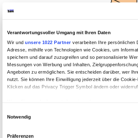
Verantwortungsvoller Umgang mit Ihren Daten
Gedächtnispsychologie
werden grun
Wir und
unsere 1022 Partner
verarbeiten Ihre persönlichen D
verschiedene Prozesse beim Wied
Adresse, mithilfe von Technologien wie Cookies, um Informa
der Identifikation: (volle) Erinnerung
speichern und darauf zuzugreifen und so personalisierte Wer
Messungen von Werbung und Inhalten, Zielgruppenforschun
und Vertrautheit (familarity)
Angeboten zu ermöglichen. Sie entscheiden darüber, wer Ih
nutzt. Sie können Ihre Einwilligung jederzeit über die Cookie
Recollection
(Erinnerung)
Klicken auf das Privacy Trigger Symbol ändern oder widerru
Mit dem Begriff Recollection (= Er
Wenn Sie es erlauben, würden wir auch gerne:
Wiedererkennungs- und Identifkati
Informationen über Ihre geografische Lage erfassen, 
Einwilligungsauswahl
genau sein können
Notwendig
bezeichnet, die zu so genannten
R
Ihr Gerät durch aktives Scannen nach bestimmten Me
Urteilen
führen. Solche Urteile ber
identifizieren
Präferenzen