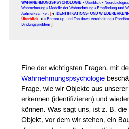
WAHRNEHMUNGSPSYCHOLO
GI
E
▪
Überblick
▪
Neurobiologis
Wahrnehmung
▪
Modelle der Wahrnehmung
▪
Empfindung und 
Aufmerksamkeit
[
●
IDENTIFIKATIONS- UND WIEDERERKE
Überblick
◄
▪
Bottom-up- und Top-down-Verarbeitung
▪
Pandämo
Bindungsproblem
]
Eine der wichtigsten Fragen, mit de
Wahrnehmungspsychologie
beschäft
Frage, wie wir Objekte aus unsere
erkennen (identifizieren) und wied
können. Was sagt uns, ist z. B. di
Objekt, vor dem wir stehen, ein Ba