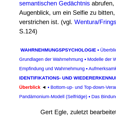
semantischen Gedächtnis
abrufen,
Augenblick, um ein Selfie zu bitten
verstrichen ist. (vgl.
Wentura/Fring
S.124)
WAHRNEHMUNGSPSYCHOLO
GI
E
▪
Überbli
Grundlagen der Wahrnehmung
▪
Modelle der
Empfindung und Wahrnehmung
▪
Aufmerksamk
IDENTIFIKATIONS- UND WIEDERERKENN
Überblick
◄
▪
Bottom-up- und Top-down-Vera
Pandämonium-Modell (Selfridge)
▪
Das Bindun
Gert Egle, zuletzt bearbeit