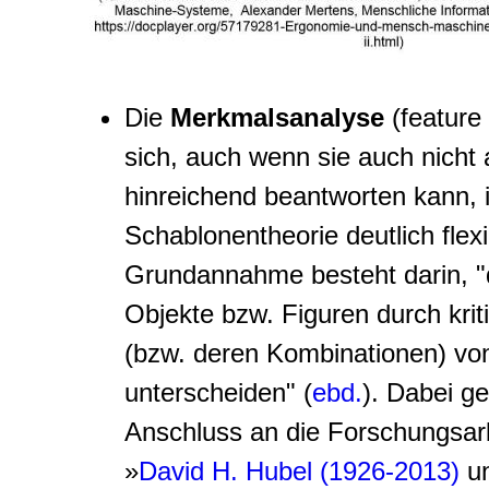
Die
Merkmalsanalyse
(
feature
sich, auch wenn sie auch nicht 
hinreichend beantworten kann, 
Schablonentheorie deutlich flexi
Grundannahme besteht darin, "
Objekte bzw. Figuren durch kri
(bzw. deren Kombinationen) vo
unterscheiden" (
ebd.
). Dabei g
Anschluss an die Forschungsar
»
David H. Hubel (1926-2013)
un