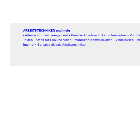
ARBEITSTECHNIKEN und mehr
▪
Arbeits- und Zeitmanagement
▪
Kreative Arbeitstechniken
▪
Teamarbeit
▪
Portfol
Texten
▪
Arbeit mit Film und Video
▪
Mündliche Kommunikation
▪
Visualisieren
▪
Pr
Internet
▪
Sonstige digitale Arbeitstechniken