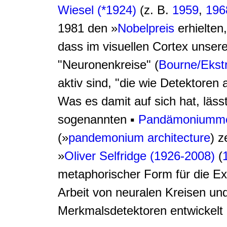
Wiesel (*1924)
(z. B.
1959
,
196
1981 den »
Nobelpreis
erhielten
dass im visuellen Cortex unser
"Neuronenkreise" (
Bourne/Ekst
aktiv sind, "die wie Detektoren a
Was es damit auf sich hat, läss
sogenannten ▪
Pandämoniummo
(»
pandemonium architecture
) z
»
Oliver Selfridge (1926-2008)
(
metaphorischer Form für die Ex
Arbeit von neuralen Kreisen un
Merkmalsdetektoren entwickelt 