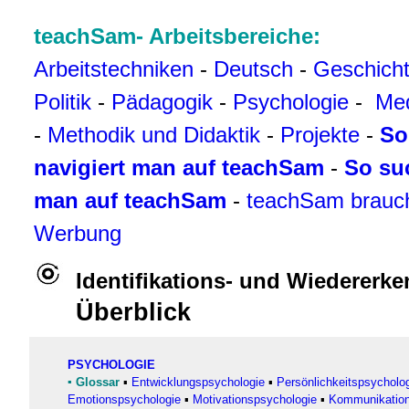
teachSam- Arbeitsbereiche:
Arbeitstechniken
-
Deutsch
-
Geschich
Politik
-
Pädagogik
-
Psychologie
-
Me
-
Methodik und Didaktik
-
Projekte
-
So
navigiert man auf teachSam
-
So su
man auf teachSam
-
teachSam brauc
Werbung
Identifikations- und Wiederer
Überblick
PSYCHOLOGIE
▪
Glossar
▪
Entwicklungspsychologie
▪
Persönlichkeitspsycholo
Emotionspsychologie
▪
Motivationspsychologie
▪
Kommunikation