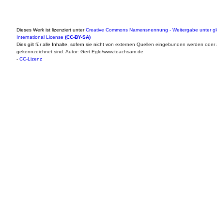
Dieses Werk ist lizenziert unter
Creative Commons Namensnennung - Weitergabe unter gl
International License
(CC-BY-SA)
Dies gilt für alle Inhalte, sofern sie nicht von
externen Quellen eingebunden werden oder 
gekennzeichnet sind. Autor: Gert Egle/www.teachsam.de
-
CC-Lizenz