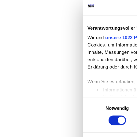
Verantwortungsvoller
Wir und
unsere 1022 P
Cookies, um Informatio
Inhalte, Messungen vo
entscheiden darüber, we
Erklärung oder durch K
Wenn Sie es erlauben,
Informationen ü
Ihr Gerät durch
Einwilligungsauswahl
Erfahren Sie mehr darü
Notwendig
Einzelheiten
fest.
Wir verwenden Cookies,
die Zugriffe auf unser