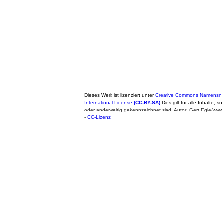
Dieses Werk ist lizenziert unter
Creative Commons Namensne
International License
(CC-BY-SA)
Dies gilt für alle Inhalte, 
oder anderweitig gekennzeichnet sind. Autor: Gert Egle/w
-
CC-Lizenz