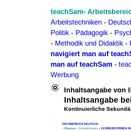
teachSam- Arbeitsberei
Arbeitstechniken
-
Deutsc
Politik
-
Pädagogik
-
Psyc
-
Methodik und Didaktik
-
navigiert man auf teac
man auf teachSam
-
tea
Werbung
Inhaltsangabe von l
Inhaltsangabe be
Kontinuierliche Sekundä
FACHBEREICH DEUTSCH
▪
Glossar
▪
Schreibformen
▪
SCHREIBFORMEN IN