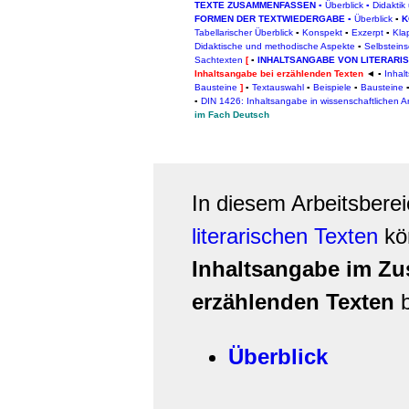
TEXTE ZUSAMMENFASSEN
▪
Überblick
▪
Didaktik
FORMEN DER TEXTWIEDERGABE
▪
Überblick
▪
K
Tabellarischer Überblick
▪
Konspekt
▪
Exzerpt
▪
Kla
Didaktische und methodische Aspekte
▪
Selbstein
Sachtexten
[
▪
INHALTSANGABE VON LITERARI
Inhaltsangabe bei erzählenden Texten
◄
▪
Inhal
Bausteine
]
▪
Textauswahl
▪
Beispiele
▪
Bausteine
▪
DIN 1426: Inhaltsangabe in wissenschaftlichen A
im Fach Deutsch
In diesem Arbeitsbere
literarischen Texten
kön
Inhaltsangabe im Z
erzählenden Texten
b
Überblick