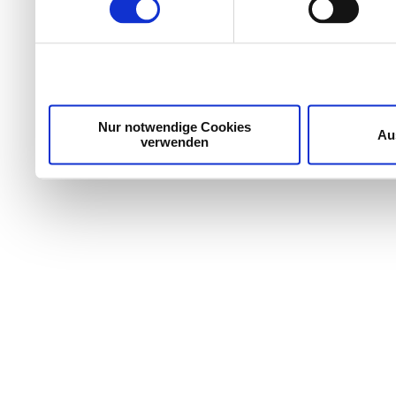
Wir verwenden Cookies, um Inhalte und Anzeigen zu per
die Zugriffe auf unsere Website zu analysieren. Außer
unsere Partner für soziale Medien, Werbung und Analyse
möglicherweise mit weiteren Daten zusammen, die Sie ih
Dienste gesammelt haben.
Nur notwendige Cookies
Au
verwenden