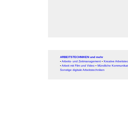
ARBEITSTECHNIKEN und mehr
▪
Arbeits- und Zeitmanagement
▪
Kreative Arbeitste
▪
Arbeit mit Film und Video
▪
Mündliche Kommunikat
Sonstige digitale Arbeitstechniken