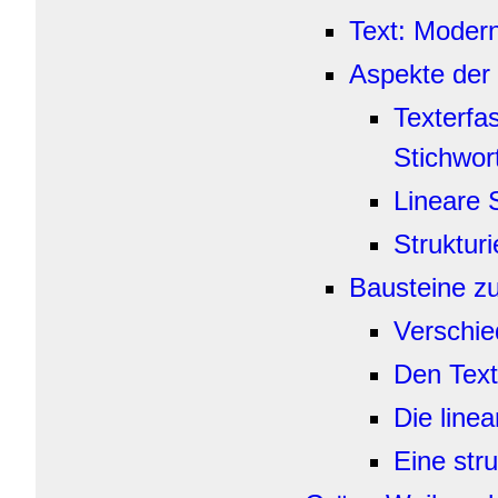
Text: Moder
Aspekte der
Texterfa
Stichwort
Lineare S
Strukturi
Bausteine z
Verschi
Den Text 
Die linea
Eine stru