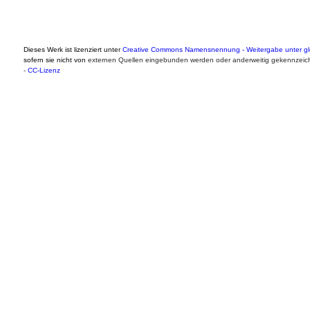
Dieses Werk ist lizenziert unter
Creative Commons Namensnennung - Weitergabe unter gle
sofern sie nicht von
externen Quellen eingebunden werden oder anderweitig gekennzeich
-
CC-Lizenz