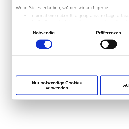
Wenn Sie es erlauben, würden wir auch gerne:
Informationen über Ihre geografische Lage erfas
Ihr Gerät durch aktives Scannen nach bestimmten
Einwilligungsauswahl
Erfahren Sie mehr darüber, wie Ihre persönlichen Daten
Notwendig
Präferenzen
Einzelheiten
fest.
Wir verwenden Cookies, um Inhalte und Anzeigen zu per
die Zugriffe auf unsere Website zu analysieren. Außer
unsere Partner für soziale Medien, Werbung und Analyse
möglicherweise mit weiteren Daten zusammen, die Sie ih
Dienste gesammelt haben.
Nur notwendige Cookies
Au
verwenden