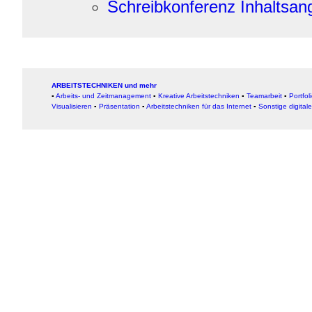
Schreibkonferenz Inhaltsan
ARBEITSTECHNIKEN und mehr
▪
Arbeits- und Zeitmanagement
▪
Kreative Arbeitstechniken
▪
Teamarbeit
▪
Portfol
Visualisieren
▪
Präsentation
▪
Arbeitstechniken für das Internet
▪
Sonstige digital