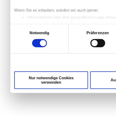
Wenn Sie es erlauben, würden wir auch gerne:
Informationen über Ihre geografische Lage erfas
Ihr Gerät durch aktives Scannen nach bestimmten
Einwilligungsauswahl
Erfahren Sie mehr darüber, wie Ihre persönlichen Daten
Notwendig
Präferenzen
Einzelheiten
fest.
Wir verwenden Cookies, um Inhalte und Anzeigen zu per
die Zugriffe auf unsere Website zu analysieren. Außer
unsere Partner für soziale Medien, Werbung und Analyse
möglicherweise mit weiteren Daten zusammen, die Sie ih
Dienste gesammelt haben.
Nur notwendige Cookies
Au
verwenden