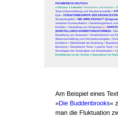
FACHBEREICH DEUTSCH
●
Glossar
●
Literatur
:▪
Autorinnen und Autoren
▪
G
Texte (Inferenzbildung und Situationsmodelle)
▪
ST
Epik
▪
STRUKTURBEGRIFFE DER ERZÄHLTEXTA
Strukturbegriffe)
▪
WIE WIRD ERZÄHLT?
(Zeitgesta
narrativen Kommunikation
▪
Darstellungsebene und
Erzählen
▪
Darstellung von Ereignissen
[
▪
DARSTE
(DARSTELLUNGS-/DARBIETUNGSFORMEN)
•
Übe
Darstellung von Gedanken
▪
Erzählerbericht und Fi
Wissensvermittlung und Informationsvergabe
▪
Erzä
Erzählens
▪
Stilmerkmale der Erzählung
▪
Baustein
Bausteine
▪
Dramatische Texte
▪
Lyrische Texte
▪
Li
Grundlagen der Textanalyse und Interpretation
▪
Li
Erzähltexten in der Schule
●
Operatoren im Fach
Am Beispiel eines Te
»
Die Buddenbrooks
« 
man die Fluktuation 