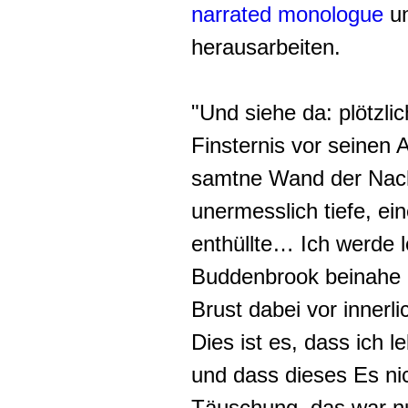
narrated monologue
u
herausarbeiten.
"Und siehe da: plötzli
Finsternis vor seinen 
samtne Wand der Nacht 
unermesslich tiefe, ei
enthüllte… Ich werde 
Buddenbrook beinahe l
Brust dabei vor innerl
Dies ist es, dass ich 
und dass dieses Es nich
Täuschung,
das war nu