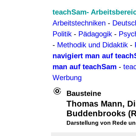
teachSam- Arbeitsberei
Arbeitstechniken
-
Deutsc
Politik
-
Pädagogik
-
Psyc
-
Methodik und Didaktik
-
navigiert man auf teac
man auf teachSam
-
tea
Werbung
Bausteine
T
homas Mann, Di
Buddenbrooks
(R
Darstellung von Rede u