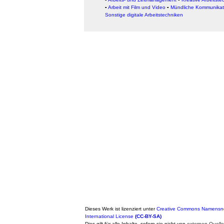
▪
Arbeit mit Film und Video
▪
Mündliche Kommunikat
Sonstige digitale Arbeitstechniken
Dieses Werk ist lizenziert unter
Creative Commons Namensne
International License
(CC-BY-SA)
Dies gilt für alle Inhalte, sofern sie nicht von
externen Quell