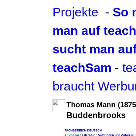
Projekte
-
So 
man auf teac
sucht man au
teachSam
-
t
braucht Werbu
Thomas Mann
(1875
Buddenbrooks
FACHBEREICH DEUTSCH
●
Glossar
•
Literatur
•
Autorinnen und Autoren
[