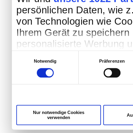
persönlichen Daten, wie z.
von Technologien wie Coo
Ihrem Gerät zu speichern 
personalisierte Werbung 
Werbung und Inhalten, Zi
Einwilligungsauswahl
Notwendig
Präferenzen
Entwicklung von Angebote
entscheiden darüber, wer
nutzt. Sie können Ihre Einw
Cookie-Erklärung oder dur
Trigger Symbol ändern od
Nur notwendige Cookies
Au
verwenden