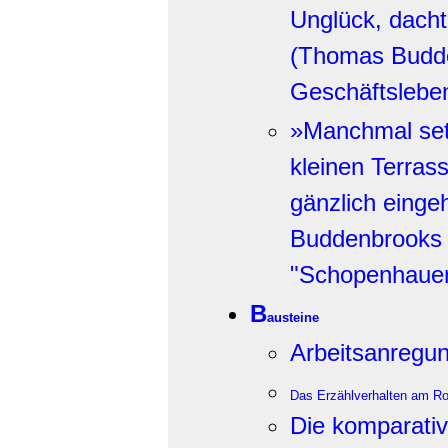
Unglück, dachte
(Thomas Budd
Geschäftsleben
»Manchmal setz
kleinen Terras
gänzlich eingeh
Buddenbrooks n
"Schopenhauer
B
austeine
Arbeitsanregu
Das Erzählverhalten am R
Die komparativ