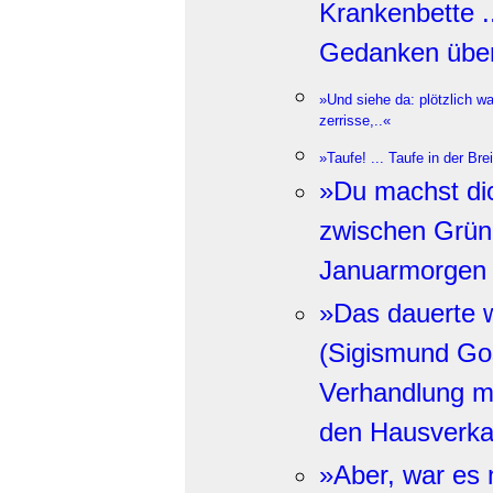
Krankenbette 
Gedanken über
»Und siehe da: plötzlich wa
zerrisse,..«
»Taufe! ... Taufe in der Bre
»Du machst dich
zwischen Grün
Januarmorgen
»Das dauerte w
(Sigismund Gos
Verhandlung 
den Hausverka
»Aber, war es 