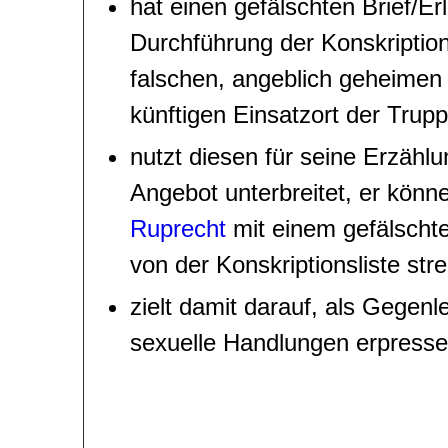
hat einen gefälschten Brief/Er
Durchführung der Konskription
falschen, angeblich geheime
künftigen Einsatzort der Trupp
nutzt diesen für seine Erzählu
Angebot unterbreit
et
, er könn
Ruprecht
mit einem gefälschte
von der Konskriptionsliste str
zielt damit darauf, als Gegen
sexuelle Handlungen erpress