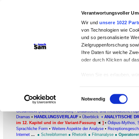
teachSam- Arbeitsbereiche:
Verantwortungsvoller Um
Arbeitstechniken
-
Deutsch
-
Geschichte
Wir und
unsere 1022 Part
von Technologien wie Cook
Didaktik
-
Projekte
-
So navigiert man 
und so personalisierte We
Werbung
Zielgruppenforschung sowi
Ihre Daten für welche Zwec
Story und Plot: Die Vorgeschicht
oder durch Klicken auf da
Die Enthüllungen zur Vorgesc
Wenn Sie es erlauben, wür
Heinrich von Kleist
–
Der zerbrochne Krug
Informationen über
können
Einwilligungsauswahl
Ihr Gerät durch ak
Notwendig
FACHBEREICH DEUTSCH
Erfahren Sie mehr darüber,
●
Glossar
●
Literatur
▪
AUTORINNEN UND AUTOREN
▪ HEINRICH 
Gesamttext (Rechercheversion)
•
Didaktische und methodische Asp
Präferenzen im
Abschnitt
Dramas
•
HANDLUNGSVERLAUF
•
Überblick
•
ANALYTISCHE D
im 12. Kapitel und in der Variant-Fassung
◄
]
•
Ödipus-Mythos, S
Wir verwenden Cookies, um
Sprachliche Form
•
Weitere Aspekte der Analyse
•
Rezeptionsgesch
anbieten zu können und di
Internet
...
●
Schreibformen
●
Rhetorik
●
Filmanalyse
●
Operatore