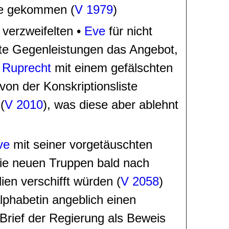
ste gekommen (
V 1979
)
verzweifelten •
Eve
für nicht
te Gegenleistungen das Angebot
,
•
Ruprecht
mit einem gefälschten
 von der Konskriptionsliste
(
V 2010
), was diese aber ablehnt
ve
mit seiner vorgetäuschten
die neuen Truppen bald nach
ien verschifft würden (
V 2058
)
alphabetin angeblich einen
Brief der Regierung als Beweis