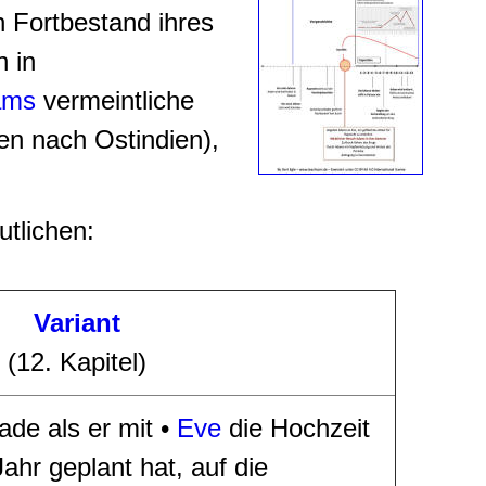
n Fortbestand ihres
 in
ams
vermeintliche
en nach Ostindien),
utlichen:
Variant
(12. Kapitel)
rade als er mit
•
Eve
die Hochzeit
hr geplant hat, auf die