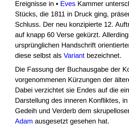
Ereignisse in •
Eves
Kammer unterschi
Stücks, die 1811 in Druck ging, präse
Schluss. Der neu konzipierte 12. Auft
auf knapp 60 Verse gekürzt. Allerdin
ursprünglichen Handschrift orientie
diese selbst als
Variant
bezeichnet.
Die Fassung der Buchausgabe der Kom
vorgenommenen Kürzungen der älteren
Dabei verzichtet sie Endes auf die ei
Darstellung des inneren Konfliktes, i
Gedeih und Verderb dem skrupellosen
Adam
ausgesetzt gesehen hat.