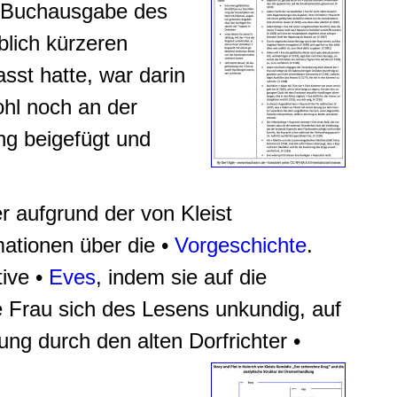
n Buchausgabe des
blich kürzeren
asst hatte, war darin
ohl noch an der
ng beigefügt und
 aufgrund der von Kleist
ationen über die •
Vorgeschichte
.
tive •
Eves
, indem sie auf die
e Frau sich des Lesens unkundig, auf
g durch den alten Dorfrichter •