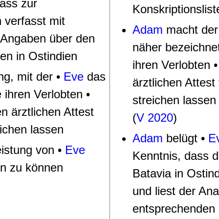
lass zur
Konskriptionsli
 verfasst mit
Adam
macht der 
n Angaben über den
näher bezeichne
en in Ostindien
ihren Verlobten 
ng, mit der
•
Eve
das
ärztlichen Attest
e ihren Verlobten
•
streichen lassen 
n ärztlichen Attest
(
V 2020
)
eichen lassen
Adam
belügt •
E
leistung von
•
Eve
Kenntnis, dass 
en zu können
Batavia in Ostind
und liest der An
entsprechenden 