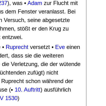
237
)
, was
•
Adam
zur Flucht mit
s dem Fenster veranlasst. Bei
n Versuch,
seine
abgesetzte
hmen, stößt er den Krug zu
 entzwei.
e
•
Ruprecht
versetzt
•
Eve
einen
ert, dass sie die weiteren
e die Verletzung, die der wütende
üchtenden zufügt) nicht
 Ruprecht schon während der
use (▪
10. Auftritt
) ausführlich
V 1530
)