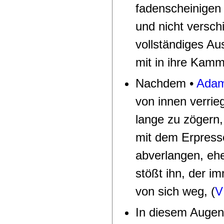
fadenscheinigen 
und nicht versch
vollständiges Aus
mit in ihre Kam
N
achdem •
Ada
von innen verrieg
lange zu zögern
mit dem Erpress
abverlangen, ehe
stößt ihn, der i
von sich
weg,
(
V
In diesem Augen