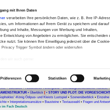
gang mit Ihren Daten
-
Politik
-
Pädagogik
-
Psychologie
-
Medi
ner
verarbeiten Ihre persönlichen Daten, wie z. B. Ihre IP-Adress
ies, um Informationen auf Ihrem Gerät zu speichern und darauf
auf teachSam
-
So sucht man auf teach
rbung und Inhalte, Messungen von Werbung und Inhalten,
e Entwicklung von Angeboten zu ermöglichen. Sie entscheiden 
ke nutzt. Sie können Ihre Einwilligung jederzeit über die Cookie
e der Komödie
s Privacy Trigger Symbol ändern oder widerrufen
hichte im 12. Kapitel und in der 
den wir auch gerne:
–
Handlungsverlauf
–
Analytische Dramenstruk
 Ihre geografische Lage erfassen, welche bis auf einige Meter g
tives Scannen nach bestimmten Merkmalen (Fingerprinting) identi
Präferenzen
Statistiken
Marketin
 wie Ihre persönlichen Daten verarbeitet werden, und legen Sie 
VON KLEIST (1777-1811)
▪
Überblick
▪
Biografie
▪
Erzählende Texte
•
DRAM
ekte
•
Überblick
•
Historischer Hintergrund
•
Literaturgeschichtlicher Kontext
•
 Einzelheiten
fest.
RAMENSTRUKTUR
•
Überblick
[
▪
STORY UND PLOT: DIE VORGESCHICH
ophokles' ›König Ödipus‹ und Kleists Lustspiel
•
Szenenüberblick
•
Einzelne
 Inhalte und Anzeigen zu personalisieren, Funktionen für sozia
ichte
•
Interpretationsansätze
•
Bausteine
•
Textauswahl
•
Fragen und Antwort
e Zugriffe auf unsere Website zu analysieren. Außerdem geben w
n im Fach Deutsch