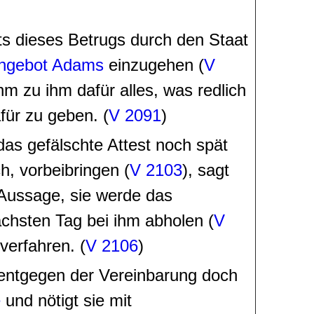
ts dieses Betrugs durch den Staat
ngebot Adams
einzugehen (
V
hm zu ihm dafür alles, was redlich
für zu geben. (
V 2091
)
as gefälschte Attest noch spät
h, vorbeibringen (
V 2103
), sagt
Aussage, sie werde das
chsten Tag bei ihm abholen (
V
 verfahren. (
V 2106
)
entgegen der Vereinbarung doch
e
und nötigt sie mit