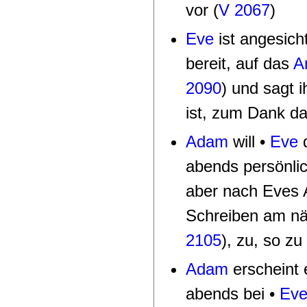
vor (
V 2067
)
Eve
ist angesich
bereit, auf das
A
2090
) und sagt i
ist, zum Dank da
Adam
will •
Eve
d
abends persönlic
aber nach Eves 
Schreiben am nä
2105
), zu, so zu
Adam
erscheint 
abends bei •
Ev