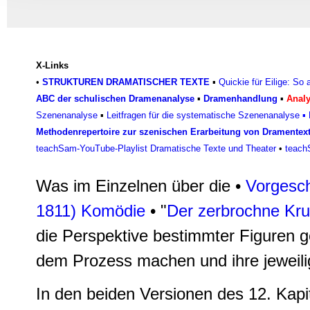
Informationen zu Ihrer Ve
und Analysen weiter. Unse
zusammen, die Sie ihnen b
gesammelt haben.
X-Links
•
STRUKTUREN DRAMATISCHER TEXTE
▪
Quickie für Eilige: So
ABC der schulischen Dramenanalyse
▪
Dramenhandlung
▪
Anal
Szenenanalyse
▪
Leitfragen für die systematische Szenenanalyse
▪
Methodenrepertoire zur szenischen Erarbeitung von Dramentex
teachSam-YouTube-Playlist Dramatische Texte und Theater
•
teach
Was im Einzelnen über die •
Vorgesch
1811)
Komödie
• "
Der zerbrochne Kr
die Perspektive bestimmter Figuren 
dem Prozess machen und ihre jeweili
In den beiden Versionen des 12. Kapit