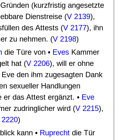
Gründen (kurzfristig angesetzte
iebbare Dienstreise (
V 2139
),
füllen des Attests (
V 2177
), ihn
mer zu nehmen. (
V 2198
)
m
die Türe von •
Eves
Kammer
elt hat (
V 2206
), will er ohne
, Eve
den ihm zugesagten Dank
en sexueller Handlungen
 er das Attest ergänzt.
•
Eve
mmer zudringlicher wird
(
V 2215
)
,
 2220
)
blick kann
•
Ruprecht
die Tür