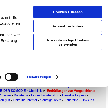
Cookies zulassen
en
-
Methodik und
e, mithilfe
 zuzugreifen
Sam
-
teachSam braucht
Auswahl erlauben
darüber, wer
Nur notwendige Cookies
-Erklärung
verwenden
Variant-Fassung
tur
enau sein
fizieren
g
Details zeigen
Ihre
ATISCHE TEXTE
▪
Überblick
•
DER ZERBROCHNE KRUG
•
Entstehungsgeschichte
•
Stoffgeschichte
•
Komposition des
TE DER KOMÖDIE
•
Überblick
►
Enthüllungen zur Vorgeschichte
 Szenen
•
Bausteine
•
Figurenkonstellation
•
Einzelne Figuren
•
le Medien
en (KI)
•
Links ins Internet
▪
Sonstige Texte
•
Bausteine
•
Links ins
ir