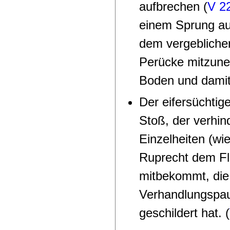
aufbrechen
(
V 2
einem Sprung au
dem vergebliche
Perücke mitzune
Boden und damit
Der eifersüchtig
Stoß, der verhind
Einzelheiten (wi
Ruprecht dem Fl
mitbekommt, die
Verhandlungspa
geschildert hat.
(