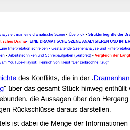
rwendung unserer Website an unsere Partner für soziale Medien
re Partner führen diese Informationen möglicherweise mit weite
ereitgestellt haben oder die sie im Rahmen Ihrer Nutzung der D
 analysiert man eine dramatische Szene
▪
Überblick
▪
Strukturbegriffe der D
ytisches Drama
•
EINE DRAMATISCHE SZENE ANALYSIEREN UND INTE
Eine Interpretation schreiben
▪
Gestaltende Szenenanalyse und -interpretatio
ten
•
Arbeitstechniken und Schreibaufgaben (Surfbrett)
•
Vergleich der Lang
Sam YouTube-Playlist: Heinrich von Kleist "Der zerbrochne Krug"
ichte
des Konflikts, die in der
Dramenhan
▪
ug
" über das gesamt Stück hinweg enthüllt 
gebunden, die Aussagen über den Hergang
gen Rückschlüsse daraus darstellen.
els ist dabei die Menge der Informationen 