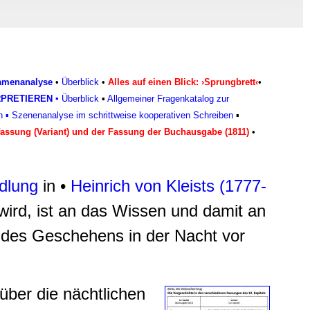
, Werbung
ren Daten
ienste
ramenanalyse
•
Überblick
•
Alles auf einen Blick: ›Sprungbrett‹
•
RPRETIEREN
▪
Überblick
▪
Allgemeiner Fragenkatalog zur
n
▪
Szenenanalyse im schrittweise kooperativen Schreiben
▪
fassung (Variant) und der Fassung der Buchausgabe (1811)
•
dlung
in •
Heinrich von Kleists (1777-
wird, ist an das Wissen und damit an
 des Geschehens in der Nacht vor
über die nächtlichen