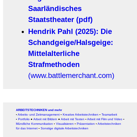
Saarländisches
Staatstheater (pdf)
Hendrik Pahl (2025): Die
Schandgeige/Halsgeige:
Mittelalterliche
Strafmethoden
(www.battlemerchant.com)
ARBEITSTECHNIKEN und mehr
▪
Arbeits- und Zeitmanagement
▪
Kreative Arbeitstechniken
▪
Teamarbeit
▪
Portfolio
●
Arbeit mit Bildern
●
Arbeit
mit Texten
▪
Arbeit mit Film und Video
▪
Mündliche Kommunikation
▪
Visualisieren
▪
Präsentation
▪
Arbeitstechniken
für das Internet
▪
Sonstige digitale Arbeitstechniken