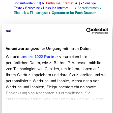
und Antworten (KI)
►
Links ins Internet
◄
]
▪
Sonstige
Texte
•
Bausteine
•
Links ins Internet
...
●
Schreibformen
●
Rhetorik
●
Filmanalyse
●
Operatoren im Fach Deutsch
In diesem Arbeitsbereich zu dem
Drama
Der zerbrochne Krug
von
Verantwortungsvoller Umgang mit Ihren Daten
Heinrich von Kleist (1777-1811)
Wir und
unsere 1022 Partner
verarbeiten Ihre
persönlichen Daten, wie z. B. Ihre IP-Adresse, mithilfe
finden Sie verschiedene
Links
von Technologien wie Cookies, um Informationen auf
ins Internet
.
Ihrem Gerät zu speichern und darauf zuzugreifen und so
personalisierte Werbung und Inhalte, Messungen von
Werbung und Inhalten, Zielgruppenforschung sowie
teachSam YouTube-
Entwicklung von Angeboten zu ermöglichen. Sie
Playlist: Heinrich von
entscheiden darüber, wer Ihre Daten für welche Zwecke
nutzt. Sie können Ihre Einwilligung jederzeit über die
Kleist "Der zerbrochne
Cookie-Erklärung oder durch Klicken auf das Privacy
Einwilligungsauswahl