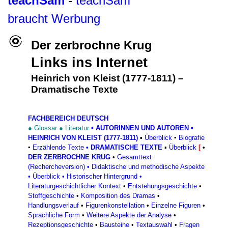
teachSam
-
teachSam
braucht Werbung
Der zerbrochne Krug
Links ins Internet
Heinrich von Kleist (1777-1811)
–
Dramatische Texte
FACHBEREICH DEUTSCH
●
Glossar
●
Literatur
▪
AUTORINNEN UND AUTOREN
▪
HEINRICH VON KLEIST (1777-1811)
▪
Überblick
▪
Biografie
▪
Erzählende Texte
•
DRAMATISCHE TEXTE
▪
Überblick
[
•
DER ZERBROCHNE KRUG
•
Gesamttext
(Rechercheversion)
•
Didaktische und methodische Aspekte
•
Überblick
•
Historischer Hintergrund
•
Literaturgeschichtlicher Kontext
•
Entstehungsgeschichte
•
Stoffgeschichte
•
Komposition des Dramas
•
Handlungsverlauf
•
Figurenkonstellation
•
Einzelne Figuren
•
Sprachliche Form
•
Weitere Aspekte der Analyse
•
Rezeptionsgeschichte
•
Bausteine
•
Textauswahl
•
Fragen