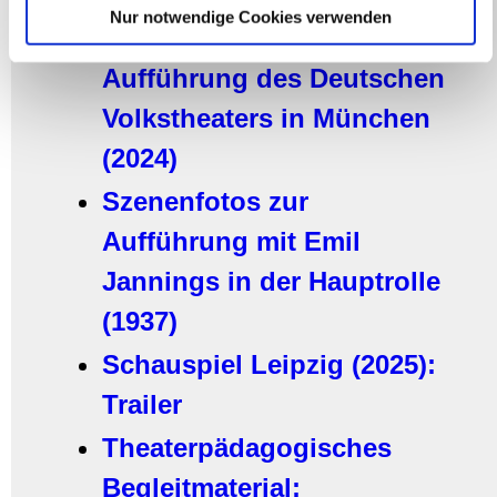
Nur notwendige Cookies verwenden
weiteren Daten zusammen, die Sie ihnen bereitgestellt
Materialmappe zur
haben oder die sie im Rahmen Ihrer Nutzung der Dienste
Aufführung des Deutschen
gesammelt haben.
Volkstheaters in München
(2024)
Szenenfotos zur
Aufführung mit Emil
Jannings in der Hauptrolle
(1937)
Schauspiel Leipzig (2025):
Trailer
Theaterpädagogisches
Begleitmaterial: