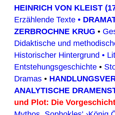
HEINRICH VON KLEIST (17
Erzählende Texte
•
DRAMAT
ZERBROCHNE KRUG
•
Ges
Didaktische und methodisch
Historischer Hintergrund
•
Li
Entstehungsgeschichte
•
St
Dramas
•
HANDLUNGSVE
ANALYTISCHE DRAMENS
und Plot: Die Vorgeschich
Mythos, Sophokles' ›König Ö