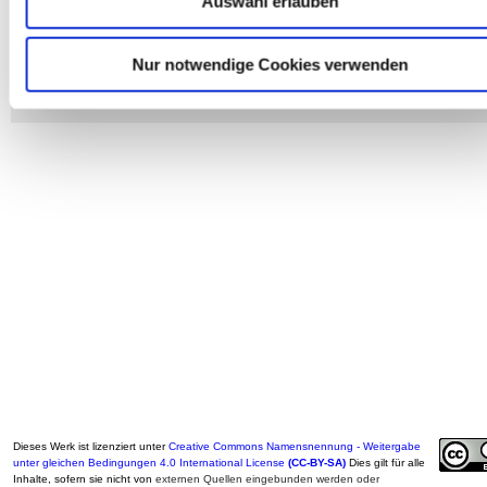
Auswahl erlauben
bereitgestellt haben oder die sie im Rahmen Ihrer Nutzung d
ARBEITSTECHNIKEN und mehr
▪
Arbeits- und Zeitmanagement
▪
Kreative Arbeitstechniken
▪
Teamarbeit
▪
Portfolio
Dienste gesammelt haben.
●
Arbeit mit Bildern
●
Arbeit
mit Texten
▪
Arbeit mit Film und Video
▪
Mündliche
Nur notwendige Cookies verwenden
Kommunikation
▪
Visualisieren
▪
Präsentation
▪
Arbeitstechniken für das Internet
▪
Sonstige digitale Arbeitstechniken
Dieses Werk ist lizenziert unter
Creative Commons Namensnennung - Weitergabe
unter gleichen Bedingungen 4.0 International License
(CC-BY-SA)
Dies gilt für alle
Inhalte, sofern sie nicht von
externen Quellen eingebunden werden oder