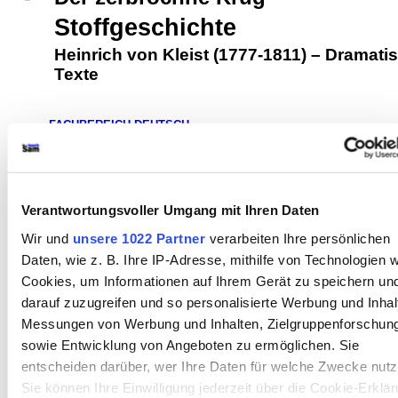
Stoffgeschichte
Heinrich von Kleist (1777-1811)
–
Dramati
Texte
FACHBEREICH DEUTSCH
●
Glossar
●
Literatur
▪
AUTORINNEN UND AUTOREN
▪ HEINRICH
VON KLEIST (1777-1811)
▪
Überblick
▪
Biografie
▪
Erzählende
Texte
•
DRAMATISCHE TEXTE
▪
Überblick
[
•
DER
ZERBROCHNE KRUG
•
Gesamttext (Rechercheversion)
•
Verantwortungsvoller Umgang mit Ihren Daten
Didaktische und methodische Aspekte
•
Überblick
•
Historischer
Hintergrund
•
Literaturgeschichtlicher Kontext
•
Wir und
unsere 1022 Partner
verarbeiten Ihre persönlichen
Entstehungsgeschichte
►
Stoffgeschichte
◄
•
Komposition des
Daten, wie z. B. Ihre IP-Adresse, mithilfe von Technologien w
Dramas
•
Handlungsverlauf
•
Figurenkonstellation
•
Einzelne
Figuren
•
Sprachliche Form
•
Weitere Aspekte der Analyse
•
Cookies, um Informationen auf Ihrem Gerät zu speichern un
Rezeptionsgeschichte
•
Interpretationsansätze
•
Bausteine
•
darauf zuzugreifen und so personalisierte Werbung und Inhal
Textauswahl
•
Fragen und Antworten (KI)
•
Links ins Internet
]
▪
Messungen von Werbung und Inhalten, Zielgruppenforschun
Sonstige Texte
•
Bausteine
•
Links ins Internet
...
●
Schreibformen
sowie Entwicklung von Angeboten zu ermöglichen. Sie
●
Rhetorik
●
Filmanalyse
●
Operatoren im Fach Deutsch
entscheiden darüber, wer Ihre Daten für welche Zwecke nutz
Sie können Ihre Einwilligung jederzeit über die Cookie-Erklä