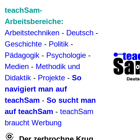
teachSam-
Arbeitsbereiche:
Arbeitstechniken
-
Deutsch
-
Geschichte
-
Politik
-
Pädagogik
-
Psychologie
-
Medien
-
Methodik und
Didaktik
-
Projekte
-
So
navigiert man auf
teachSam
-
So sucht man
auf teachSam
-
teachSam
braucht Werbung
Der zerbrochne Krug