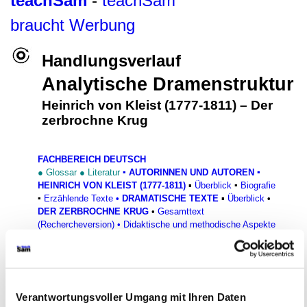
teachSam
-
teachSam
braucht Werbung
Handlungsverlauf
Analytische Dramenstruktur
Heinrich von Kleist (1777-1811)
–
Der
zerbrochne Krug
FACHBEREICH DEUTSCH
●
Glossar
●
Literatur
▪
AUTORINNEN UND AUTOREN
▪
HEINRICH VON KLEIST (1777-1811)
▪
Überblick
▪
Biografie
▪
Erzählende Texte
•
DRAMATISCHE TEXTE
▪
Überblick
•
DER ZERBROCHNE KRUG
•
Gesamttext
(Rechercheversion)
•
Didaktische und methodische Aspekte
•
Überblick
•
Historischer Hintergrund
•
Literaturgeschichtlicher Kontext
•
Entstehungsgeschichte
•
Stoffgeschichte
•
Komposition des Dramas
[
•
HANDLUNGSVERLAUF
•
Überblick
►
Analytische
Dramenstruktur
◄
•
Szenenüberblick
•
Einzelne Szenen
•
Verantwortungsvoller Umgang mit Ihren Daten
Bausteine
]
•
Figurenkonstellation
•
Einzelne Figuren
•