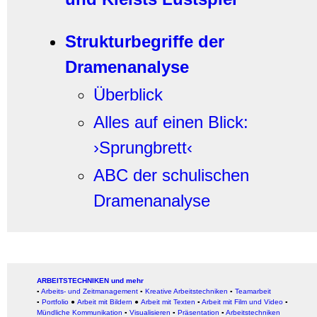
Strukturbegriffe der
Dramenanalyse
Überblick
Alles auf einen Blick:
›Sprungbrett‹
ABC der schulischen
Dramenanalyse
ARBEITSTECHNIKEN und mehr
▪
Arbeits- und Zeitmanagement
▪
Kreative Arbeitstechniken
▪
Teamarbeit
▪
Portfolio
●
Arbeit mit Bildern
●
Arbeit
mit Texten
▪
Arbeit mit Film und Video
▪
Mündliche Kommunikation
▪
Visualisieren
▪
Präsentation
▪
Arbeitstechniken