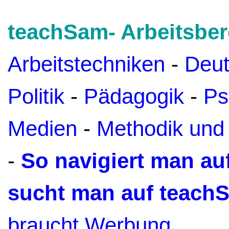
teachSam- Arbeitsber
Arbeitstechniken
-
Deu
Politik
-
Pädagogik
-
Ps
Medien
-
Methodik und
-
So navigiert man a
sucht man auf teach
braucht Werbung