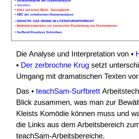
▪
Strukturbegriffe der Dramenanalyse
•
Überblick
•
Alles auf einen Blick: ›Sprungbrett‹
•
ABC der schulischen Dramenanalyse
▪
DIDAKTIK: DAS DRAMA IM LITERATURUNTERRICHT
▪
Methodenrepertoire zur szenischen Erarbeitung von Dramentexten
•
Surfbrett Kreatives Schreiben
Die Analyse und Interpretation von •
H
•
Der zerbrochne Krug
setzt untersch
Umgang mit dramatischen Texten vor
Das •
teachSam-Surfbrett
Arbeitstech
Blick zusammen, was man zur Bewäl
Kleists Komödie können muss und wa
die Links aus dem Arbeitsbereich zu
teachSam-Arbeitsbereiche.