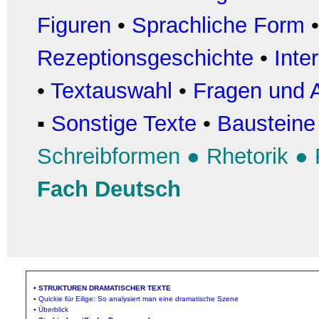
Figuren
•
Sprachliche Form
Rezeptionsgeschichte
•
Inte
•
Textauswahl
•
Fragen und A
▪
Sonstige Texte
•
Bausteine
Schreibformen
●
Rhetorik
●
Fach Deutsch
•
STRUKTUREN DRAMATISCHER TEXTE
▪
Quickie für Eilige: So analysiert man eine dramatische Szene
▪
Überblick