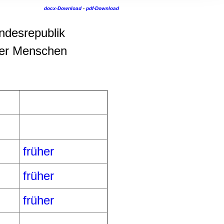
, Werbung
docx-Download
-
pdf-Download
ren Daten
ienste
undesrepublik
ier Menschen
früher
früher
früher