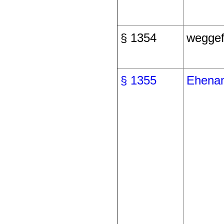
§ 1354
weggef
§ 1355
Ehena