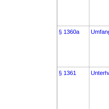
§ 1360a
Umfang 
§ 1361
Unterha