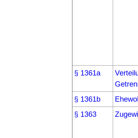
§ 1361a
Vertei
Getren
§ 1361b
Ehewoh
§ 1363
Zugewi