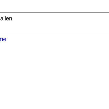
allen
me