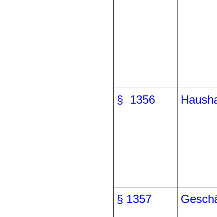
§ 1356
Hausha
§ 1357
Geschä