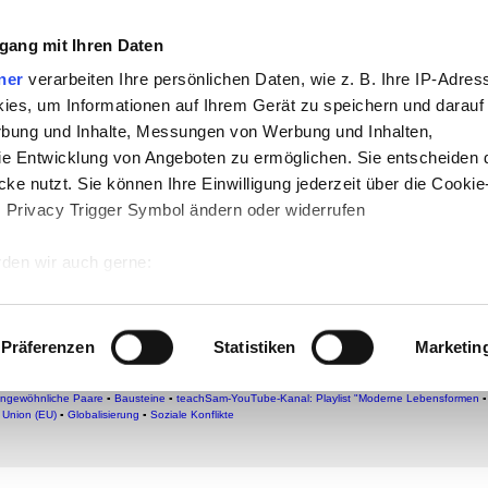
che:
gang mit Ihren Daten
h
-
Geschichte
-
Politik
-
Pädagogik
-
Psych
ner
verarbeiten Ihre persönlichen Daten, wie z. B. Ihre IP-Adress
ies, um Informationen auf Ihrem Gerät zu speichern und darauf
daktik
-
Projekte
-
So navigiert man auf 
rbung und Inhalte, Messungen von Werbung und Inhalten,
chSam
-
teachSam braucht Werbung
e Entwicklung von Angeboten zu ermöglichen. Sie entscheiden 
ke nutzt. Sie können Ihre Einwilligung jederzeit über die Cookie
s Privacy Trigger Symbol ändern oder widerrufen
ungen für die Eheschließung und die 
wandtschaft (Surfbrett)
den wir auch gerne:
hland
–
Einzelne Formen
–
Ehe
 Ihre geografische Lage erfassen, welche bis auf einige Meter g
tives Scannen nach bestimmten Merkmalen (Fingerprinting) identi
Präferenzen
Statistiken
Marketin
 wie Ihre persönlichen Daten verarbeitet werden, und legen Sie 
▪
Lern- und Testcenter
▪
Überblick
▪
Individualisierung
▪
Singles
[
▪
EHE
•
Überblick
▪
Geschichte d
blick
►
Gesetzesbestimmungen: Ehe und Verwandtschaft (Bürgerliches Gesetzbuch, Auswa
 Einzelheiten
fest.
ngewöhnliche Paare
▪
Bausteine
▪
teachSam-YouTube-Kanal: Playlist "Moderne Lebensformen
 Union (EU)
▪
Globalisierung
▪
Soziale Konflikte
 Inhalte und Anzeigen zu personalisieren, Funktionen für sozia
e Zugriffe auf unsere Website zu analysieren. Außerdem geben w