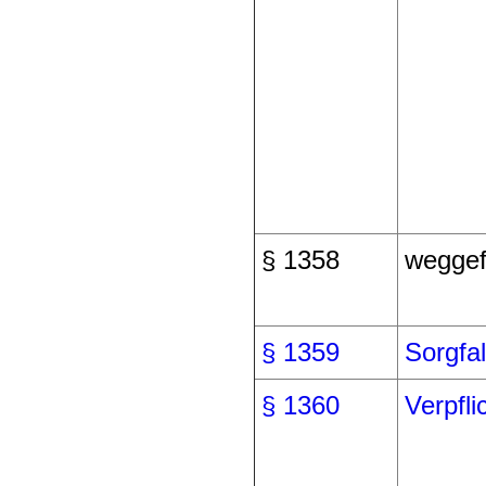
§ 1358
weggef
§ 1359
Sorgfal
§ 1360
Verpfli