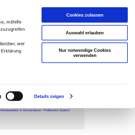
Cookies zulassen
ologie
-
e, mithilfe
 zuzugreifen
teachSam
Auswahl erlauben
darüber, wer
Nur notwendige Cookies
-Erklärung
verwenden
Ehescheidung
enau sein
fizieren
g
Details zeigen
Ihre
er Ehe
▪
RECHTLICHE BESTIMMUNGEN FÜR DIE
hl)
◄
]
▪
Gleichgeschlechtliche Ehe
•
Textauswahl
•
▪
Arbeitswelten in Deutschland
▪
Politisches System
le Medien
ir