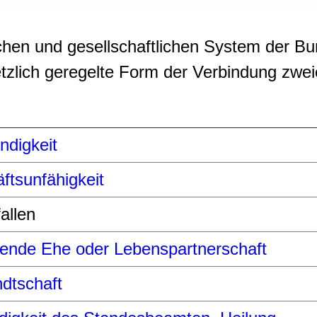
rwendung unserer Website an unsere Partner für soziale Medien
re Partner führen diese Informationen möglicherweise mit weite
ereitgestellt haben oder die sie im Rahmen Ihrer Nutzung der D
ischen und gesellschaftlichen System der B
tzlich geregelte Form der Verbindung zwe
digkeit
ftsunfähigkeit
allen
ende Ehe oder Lebenspartnerschaft
dtschaft