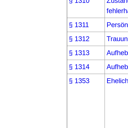
§ 1310
Zustän
fehlerh
§ 1311
Persön
§ 1312
Trauun
§ 1313
Aufheb
§ 1314
Aufheb
§ 1353
Ehelic