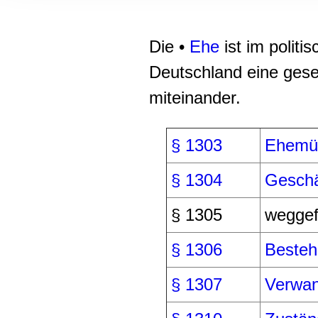
Informationen zu Ihrer Ve
und Analysen weiter. Unse
zusammen, die Sie ihnen b
Die •
Ehe
ist im polit
gesammelt haben.
Deutschland eine gese
miteinander.
§ 1303
Ehemün
§ 1304
Geschä
§ 1305
weggef
§ 1306
Besteh
§ 1307
Verwan