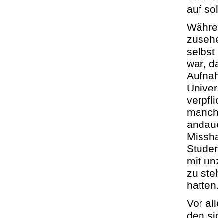
auf so
Währen
zusehe
selbst
war, d
Aufna
Univer
verpfl
manchm
andaue
Missha
Studen
mit un
zu ste
hatten
Vor al
den si