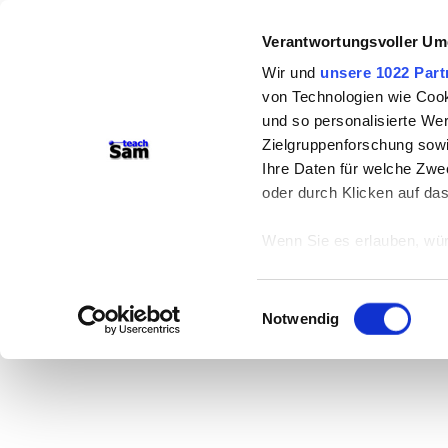
Verantwortungsvoller Um
Wir und
unsere 1022 Part
von Technologien wie Cook
und so personalisierte We
Zielgruppenforschung sowi
Ihre Daten für welche Zwec
oder durch Klicken auf da
Wenn Sie es erlauben, wür
Informationen über
können
Einwilligungsauswahl
Ihr Gerät durch ak
Notwendig
Erfahren Sie mehr darüber,
Präferenzen im
Abschnitt
Wir verwenden Cookies, um
anbieten zu können und di