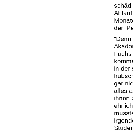
schädl
Ablauf
Monate
den Pe
"Denn 
Akadem
Fuchs 
kommen
in der
hübsch
gar ni
alles 
ihnen 
ehrlic
musste
irgend
Studen