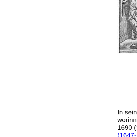
In se
worinn
1690 (
(1647-