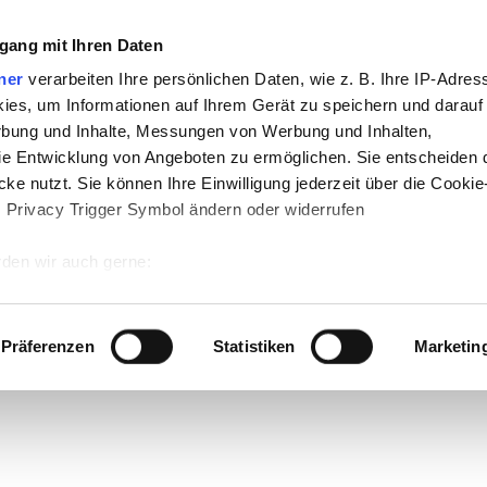
gang mit Ihren Daten
ner
verarbeiten Ihre persönlichen Daten, wie z. B. Ihre IP-Adress
ies, um Informationen auf Ihrem Gerät zu speichern und darauf
rbung und Inhalte, Messungen von Werbung und Inhalten,
e Entwicklung von Angeboten zu ermöglichen. Sie entscheiden 
ke nutzt. Sie können Ihre Einwilligung jederzeit über die Cookie
s Privacy Trigger Symbol ändern oder widerrufen
den wir auch gerne:
 Ihre geografische Lage erfassen, welche bis auf einige Meter g
tives Scannen nach bestimmten Merkmalen (Fingerprinting) identi
Präferenzen
Statistiken
Marketin
 wie Ihre persönlichen Daten verarbeitet werden, und legen Sie 
 Einzelheiten
fest.
 Inhalte und Anzeigen zu personalisieren, Funktionen für sozia
e Zugriffe auf unsere Website zu analysieren. Außerdem geben w