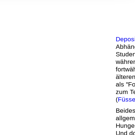
, Werbung
ren Daten
ienste
Deposi
Abhäng
Stude
währen
fortwä
ältere
als "F
zum Te
(
Füsse
Beides 
allgem
Hunger
Und do