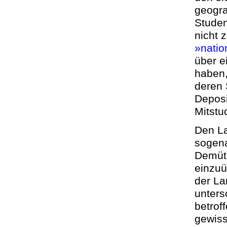
geogra
Studen
nicht 
»natio
über e
haben,
deren 
Deposi
Mitstu
Den La
sogena
Demüti
einzuü
der La
unters
betrof
gewiss