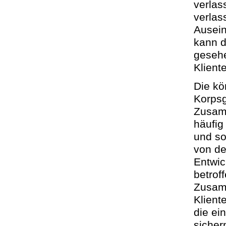
verlas
verlas
Ausein
kann d
geseh
Klient
Die kö
Korpsg
Zusamm
häufig
und so
von de
Entwic
betrof
Zusam
Klient
die ei
sicher