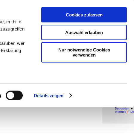
teachSam-
Cookies zulassen
Arbeitstec
e, mithilfe
Politik
-
Pä
 zuzugreifen
Auswahl erlauben
Methodik 
man auf 
darüber, wer
teachSam
Nur notwendige Cookies
-Erklärung
verwenden
Stud
Pen
enau sein
GESCHICHT
▪
Grundbegrif
Renaissance 
fizieren
g
Details zeigen
1531)
▪
Absol
MENTALITÄT
Personenverb
Ihre
der Studente
Deposition
►
Internet
]
▪
De
le Medien
ir