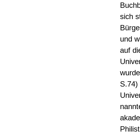
Buchbi
sich 
Bürge
und w
auf di
Univer
wurde
S.74)
Univer
nannt
akade
Philis