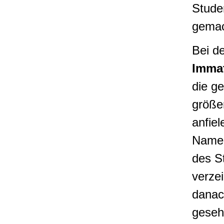
Stude
gemac
Bei d
Immat
die g
größe
anfiel
Name 
des S
verzei
danac
gese