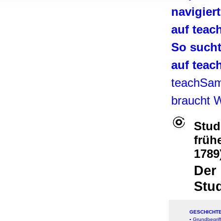
, Werbung
navigier
ren Daten
auf tea
ienste
So such
auf tea
teachSa
braucht 
Stud
früh
1789
Der
Stu
GESCHICHT
▪
Grundbegrif