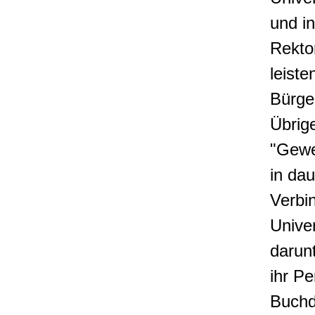
und i
Rekto
leist
Bürge
Übrig
"Gewe
in da
Verbi
Univer
darun
ihr Pe
Buchd