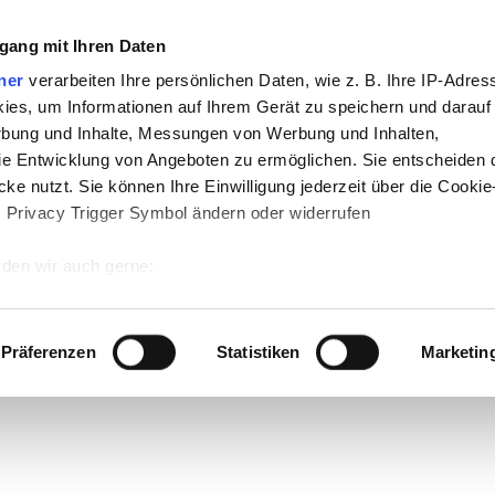
gang mit Ihren Daten
ner
verarbeiten Ihre persönlichen Daten, wie z. B. Ihre IP-Adress
ies, um Informationen auf Ihrem Gerät zu speichern und darauf
rbung und Inhalte, Messungen von Werbung und Inhalten,
e Entwicklung von Angeboten zu ermöglichen. Sie entscheiden 
ke nutzt. Sie können Ihre Einwilligung jederzeit über die Cookie
s Privacy Trigger Symbol ändern oder widerrufen
den wir auch gerne:
 Ihre geografische Lage erfassen, welche bis auf einige Meter g
tives Scannen nach bestimmten Merkmalen (Fingerprinting) identi
Präferenzen
Statistiken
Marketin
 wie Ihre persönlichen Daten verarbeitet werden, und legen Sie 
 Einzelheiten
fest.
 Inhalte und Anzeigen zu personalisieren, Funktionen für sozia
e Zugriffe auf unsere Website zu analysieren. Außerdem geben w