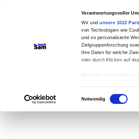
Verantwortungsvoller Um
Wir und
unsere 1022 Part
von Technologien wie Cook
und so personalisierte We
Zielgruppenforschung sowi
Ihre Daten für welche Zwec
oder durch Klicken auf da
Wenn Sie es erlauben, wür
Informationen über
können
Einwilligungsauswahl
Ihr Gerät durch ak
Notwendig
Erfahren Sie mehr darüber,
Präferenzen im
Abschnitt
Wir verwenden Cookies, um
anbieten zu können und di