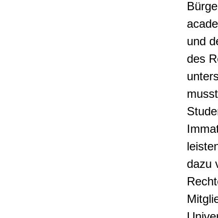
Bürger
acade
und d
des R
unter
musst
Stude
Immat
leiste
dazu v
Recht
Mitgli
Univer