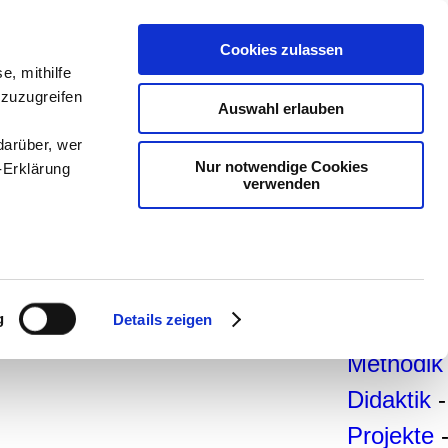
teachSa
Cookies zulassen
Arbeitsb
e, mithilfe
 zuzugreifen
Arbeitste
Auswahl erlauben
-
Deutsc
darüber, wer
Nur notwendige Cookies
-Erklärung
Geschich
verwenden
Politik
-
Pädagogi
enau sein
Psycholo
fizieren
g
Details zeigen
Medien
-
Ihre
Methodik
Didaktik
-
le Medien
Projekte
ir