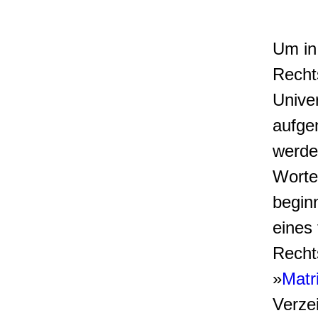
Um in
Recht
Univer
aufg
werde
Worte
begin
eines
Rechts
»
Matr
Verzei