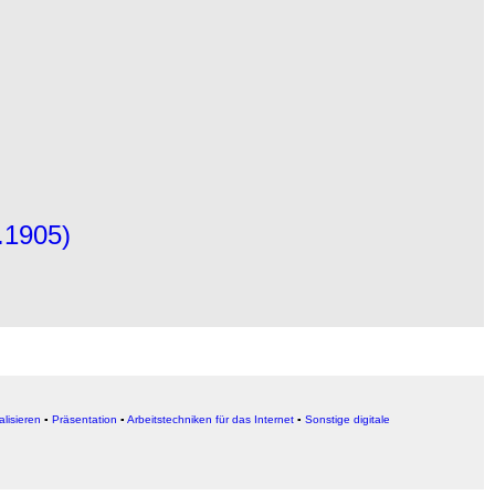
.1905)
alisieren
▪
Präsentation
▪
Arbeitstechniken für das Internet
▪
Sonstige digitale