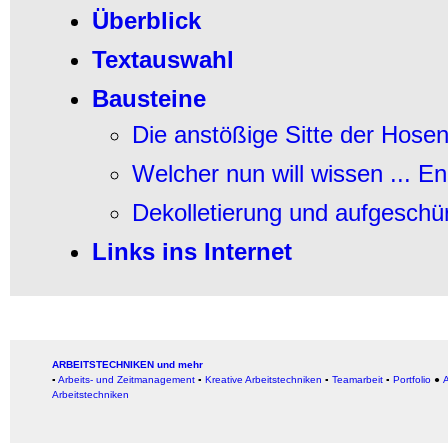
Überblick
Textauswahl
Bausteine
Die anstößige Sitte der Hosen
Welcher nun will wissen ... E
Dekolletierung und aufgeschür
Links ins Internet
ARBEITSTECHNIKEN und mehr
▪
Arbeits- und Zeitmanagement
▪
Kreative Arbeitstechniken
▪
Teamarbeit
▪
Portfolio
●
A
Arbeitstechniken