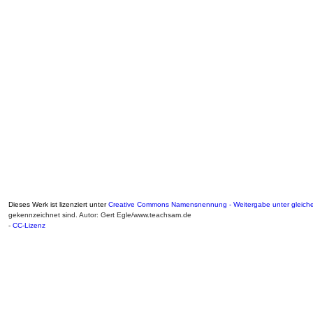
Dieses Werk ist lizenziert unter
Creative Commons Namensnennung - Weitergabe unter gleiche
gekennzeichnet sind. Autor: Gert Egle/www.teachsam.de
-
CC-Lizenz