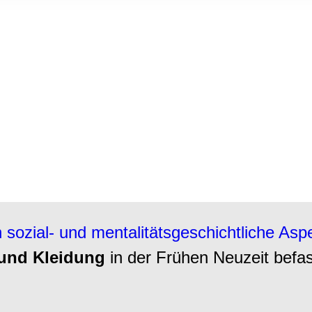
rwendung unserer Website an unsere Partner für soziale Medien
re Partner führen diese Informationen möglicherweise mit weite
ereitgestellt haben oder die sie im Rahmen Ihrer Nutzung der D
 sozial- und mentalitätsgeschichtliche Asp
und Kleidung
in der Frühen Neuzeit befa