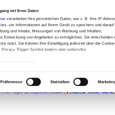
gang mit Ihren Daten
ner
verarbeiten Ihre persönlichen Daten, wie z. B. Ihre IP-Adress
-
Politik
-
Pädagogik
-
Psychologie
-
Medi
ies, um Informationen auf Ihrem Gerät zu speichern und darauf
auf teachSam
-
So sucht man auf teach
rbung und Inhalte, Messungen von Werbung und Inhalten,
e Entwicklung von Angeboten zu ermöglichen. Sie entscheiden 
ke nutzt. Sie können Ihre Einwilligung jederzeit über die Cookie
s Privacy Trigger Symbol ändern oder widerrufen
eschichtliche Aspekte der Frühen Neuze
ühen Neuzeit
den wir auch gerne:
 Ihre geografische Lage erfassen, welche bis auf einige Meter g
und Rahmenthemen
tives Scannen nach bestimmten Merkmalen (Fingerprinting) identi
Präferenzen
Statistiken
Marketin
 wie Ihre persönlichen Daten verarbeitet werden, und legen Sie 
●
FRÜHE NEUZEIT (CA. 1350-1800)
▪
Zeitalter der Renaissance (ca.1350-145
0-1789)
▪
Beginn des bürgerlichen Zeitalters
[
●
EINZELNE SOZIAL- UND M
 Einzelheiten
fest.
 Inhalte und Anzeigen zu personalisieren, Funktionen für sozia
e Zugriffe auf unsere Website zu analysieren. Außerdem geben w