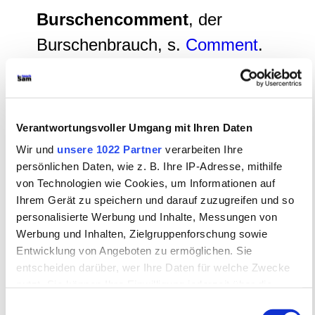
Burschencomment
, der
Burschenbrauch, s.
Comment
.
Cartellträger
, der Ueberbringer
einer Herausforderung zum Duell.
Verantwortungsvoller Umgang mit Ihren Daten
Chargen
, Aemter bei den
Wir und
unsere 1022 Partner
verarbeiten Ihre
burschenschaftlichen und
persönlichen Daten, wie z. B. Ihre IP-Adresse, mithilfe
von Technologien wie Cookies, um Informationen auf
landsmannschaftlichen
Ihrem Gerät zu speichern und darauf zuzugreifen und so
Verbindungen, und die
Chargirten
personalisierte Werbung und Inhalte, Messungen von
Werbung und Inhalten, Zielgruppenforschung sowie
waren die Beamten bei einer
Entwicklung von Angeboten zu ermöglichen. Sie
solchen Verbindung. -- Cerevisia,
entscheiden darüber, wer Ihre Daten für welche Zwecke
nutzt. Sie können Ihre Einwilligung jederzeit über die
s.
Biergöttin
.
Cookie-Erklärung oder durch Klicken auf das Privacy
Einwilligungsauswahl