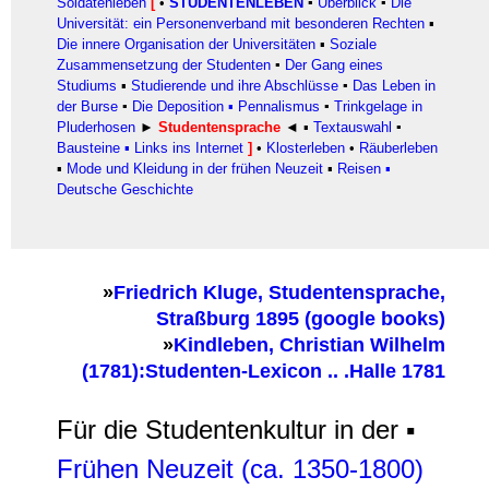
Soldatenleben
[
•
STUDENTENLEBEN
▪
Überblick
▪
Die
Universität: ein Personenverband mit besonderen Rechten
▪
Die innere Organisation der Universitäten
▪
Soziale
Zusammensetzung der Studenten
▪
Der Gang eines
Studiums
▪
Studierende und ihre Abschlüsse
▪
Das Leben in
der Burse
▪
Die Deposition
▪
Pennalismus
▪
Trinkgelage in
Pluderhosen
►
Studentensprache
◄
▪
Textauswahl
▪
Bausteine
▪ Links ins Internet
]
•
Klosterleben
•
Räuberleben
▪
Mode und Kleidung in der frühen Neuzeit
▪
Reisen
▪
Deutsche Geschichte
»
Friedrich Kluge, Studentensprache,
Straßburg 1895 (google books)
»
Kindleben, Christian Wilhelm
(1781):Studenten-Lexicon .. .Halle 1781
Für die Studentenkultur in der ▪
Frühen Neuzeit (ca. 1350-1800)