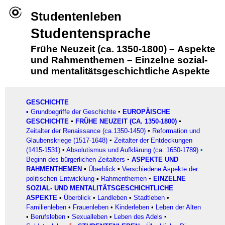
Studentenleben
Studentensprache
Frühe Neuzeit (ca. 1350-1800)
–
Aspekte
und Rahmenthemen
–
Einzelne sozial-
und mentalitätsgeschichtliche Aspekte
GESCHICHTE
▪
Grundbegriffe der Geschichte
▪
EUROPÄISCHE
GESCHICHTE
▪
FRÜHE NEUZEIT (CA. 1350-1800)
▪
Zeitalter der Renaissance (ca.1350-1450)
▪
Reformation und
Glaubenskriege (1517-1648)
▪
Zeitalter der Entdeckungen
(1415-1531)
▪
Absolutismus und Aufklärung (ca. 1650-1789)
▪
Beginn des bürgerlichen Zeitalters
▪
ASPEKTE UND
RAHMENTHEMEN
▪
Überblick
▪
Verschiedene Aspekte der
politischen Entwicklung
▪
Rahmenthemen
▪
EINZELNE
SOZIAL- UND MENTALITÄTSGESCHICHTLICHE
ASPEKTE
▪
Überblick
•
Landleben
•
Stadtleben
•
Familienleben
•
Frauenleben
•
Kinderleben
•
Leben der Alten
•
Berufsleben
•
Sexualleben
•
Leben des Adels
▪