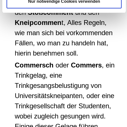
Ducomment
, den
Hiebkomment
,
Nur notwendige Cookies verwenden
weiteren Daten zusammen, die Sie ihnen bereitgestellt
haben oder die sie im Rahmen Ihrer Nutzung der Dienste
den
Stoßcomment
und den
gesammelt haben.
Kneipcommen
t, Alles Regeln,
wie man sich bei vorkommenden
Fällen, wo man zu handeln hat,
hierin benehmen soll.
Commersch
oder
Commers
, ein
Trinkgelag, eine
Trinkgesangsbelustigung von
Universitätskneipanten, oder eine
Trinkgesellschaft der Studenten,
wobei zugleich gesungen wird.
Einige dieser Gelage führen