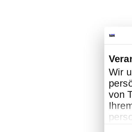
Vera
Wir 
persö
von T
Ihrem
perso
Werb
Einwilligungs