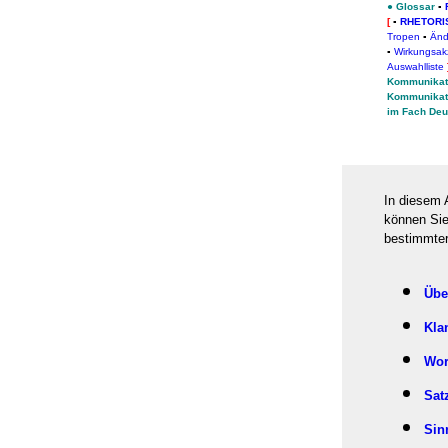
●
Glossar
▪
[
▪
RHETORI
Tropen
▪
Änd
▪
Wirkungsak
Auswahlliste
Kommunikat
Kommunikat
im Fach Deu
In diesem 
können Sie
bestimmter
Übe
Kla
Wor
Sat
Sin