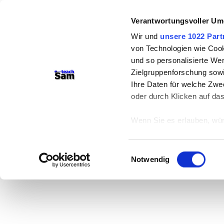
Verantwortungsvoller Um
Wir und
unsere 1022 Part
von Technologien wie Cook
und so personalisierte We
Zielgruppenforschung sowi
Ihre Daten für welche Zwec
oder durch Klicken auf da
Wenn Sie es erlauben, wür
Informationen über
können
Einwilligungsauswahl
Ihr Gerät durch ak
Notwendig
Erfahren Sie mehr darüber,
Präferenzen im
Abschnitt
Wir verwenden Cookies, um
anbieten zu können und di