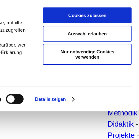
teachSa
Cookies zulassen
Arbeitsb
e, mithilfe
 zuzugreifen
Arbeitste
Auswahl erlauben
-
Deutsc
darüber, wer
Nur notwendige Cookies
-Erklärung
Geschich
verwenden
Politik
-
Pädagogi
enau sein
Psycholo
fizieren
g
Details zeigen
Medien
-
Ihre
Methodik
Didaktik
-
le Medien
Projekte
ir