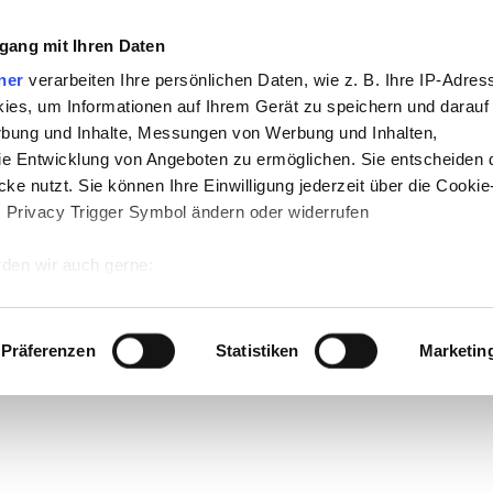
gang mit Ihren Daten
ner
verarbeiten Ihre persönlichen Daten, wie z. B. Ihre IP-Adress
ies, um Informationen auf Ihrem Gerät zu speichern und darauf
rbung und Inhalte, Messungen von Werbung und Inhalten,
e Entwicklung von Angeboten zu ermöglichen. Sie entscheiden 
ke nutzt. Sie können Ihre Einwilligung jederzeit über die Cookie
s Privacy Trigger Symbol ändern oder widerrufen
den wir auch gerne:
 Ihre geografische Lage erfassen, welche bis auf einige Meter g
tives Scannen nach bestimmten Merkmalen (Fingerprinting) identi
Präferenzen
Statistiken
Marketin
 wie Ihre persönlichen Daten verarbeitet werden, und legen Sie 
 Einzelheiten
fest.
 Inhalte und Anzeigen zu personalisieren, Funktionen für sozia
e Zugriffe auf unsere Website zu analysieren. Außerdem geben w