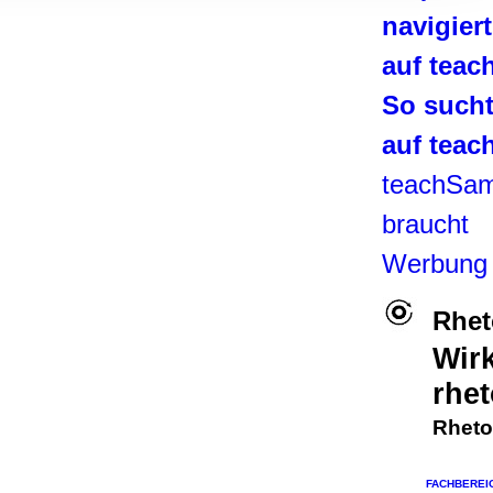
, Werbung
navigier
ren Daten
auf tea
ienste
So such
auf tea
teachSa
braucht
Werbung
Rhet
Wir
rhet
Rheto
FACHBEREI