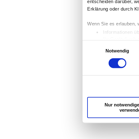
entscheiden darüber, we
Erklärung oder durch Kl
Wenn Sie es erlauben, 
Informationen üb
Ihr Gerät durch 
Einwilligungsauswahl
Erfahren Sie mehr darüb
Notwendig
Einzelheiten
fest.
Wir verwenden Cookies,
die Zugriffe auf unser
unsere Partner für sozi
möglicherweise mit weit
Dienste gesammelt hab
Nur notwendige
verwend