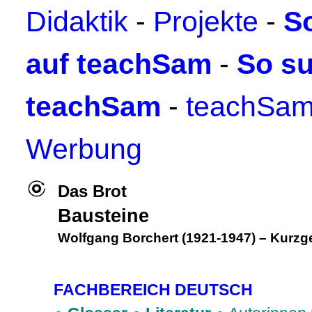
Didaktik
-
Projekte
-
S
auf teachSam
-
So su
teachSam
-
teachSam
Werbung
Das Bro
t
Bausteine
Wolfgang Borchert (1921-1947)
–
Kurzg
FACHBEREICH DEUTSCH