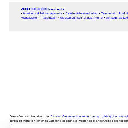
ARBEITSTECHNIKEN und mehr
▪
Arbeits- und Zeitmanagement
▪
Kreative Arbeitstechniken
▪
Teamarbeit
▪
Portfol
Visualisieren
▪
Präsentation
▪
Arbeitstechniken für das Internet
▪
Sonstige digital
Dieses Werk ist lizenziert unter
Creative Commons Namensnennung - Weitergabe unter gle
sofern sie nicht von
externen Quellen eingebunden werden oder anderweitig gekennzeich
-
CC-Lizenz