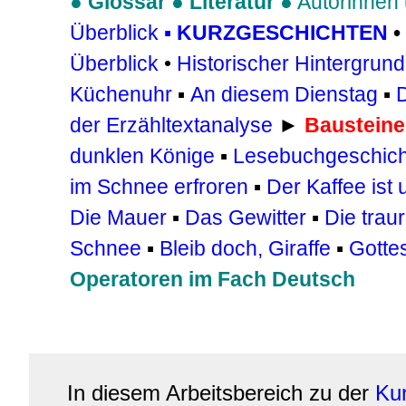
●
Glossar
●
Literatur
●
Autorinnen
Überblick
▪
KURZGESCHICHTEN
•
Überblick
•
Historischer Hintergrund
Küchenuhr
▪
An diesem Dienstag
▪
D
der Erzähltextanalyse
►
Bausteine
dunklen Könige
▪
Lesebuchgeschic
im Schnee erfroren
▪
Der Kaffee ist 
Die Mauer
▪
Das Gewitter
▪
Die trau
Schnee
▪
Bleib doch, Giraffe
▪
Gotte
Operatoren im Fach Deutsch
In diesem Arbeitsbereich zu der
Ku