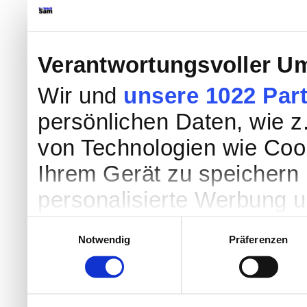
Verantwortungsvoller Um
Wir und
unsere 1022 Par
persönlichen Daten, wie z.
von Technologien wie Coo
Ihrem Gerät zu speichern 
personalisierte Werbung 
Werbung und Inhalten, Zi
Einwilligungsauswahl
Notwendig
Präferenzen
Entwicklung von Angebote
entscheiden darüber, wer
nutzt. Sie können Ihre Einw