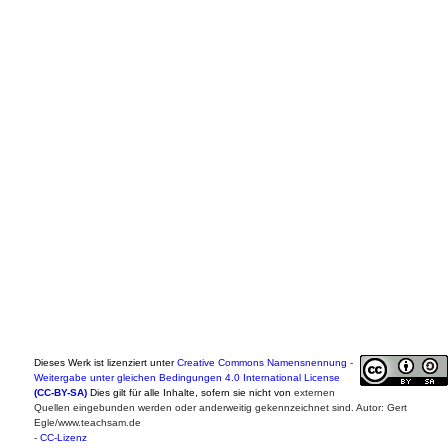
Dieses Werk ist lizenziert unter
Creative Commons Namensnennung -
Weitergabe unter gleichen Bedingungen 4.0 International License
(CC-BY-SA)
Dies gilt für alle Inhalte, sofern sie nicht von
externen
Quellen eingebunden werden oder anderweitig gekennzeichnet sind. Autor: Gert
Egle/www.teachsam.de
-
CC-Lizenz