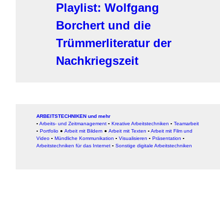
Playlist: Wolfgang
Borchert und die
Trümmerliteratur der
Nachkriegszeit
ARBEITSTECHNIKEN und mehr
▪
Arbeits- und Zeitmanagement
▪
Kreative Arbeitstechniken
▪
Teamarbeit
▪
Portfolio
●
Arbeit mit Bildern
●
Arbeit
mit Texten
▪
Arbeit mit Film und
Video
▪
Mündliche Kommunikation
▪
Visualisieren
▪
Präsentation
▪
Arbeitstechniken für das Internet
▪
Sonstige digitale Arbeitstechniken