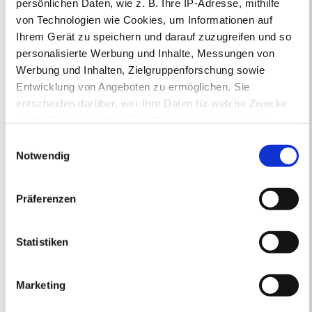
persönlichen Daten, wie z. B. Ihre IP-Adresse, mithilfe
Sprachliche, stilistische
von Technologien wie Cookies, um Informationen auf
Ihrem Gerät zu speichern und darauf zuzugreifen und so
und rhetorische Mittel
personalisierte Werbung und Inhalte, Messungen von
des Textes im Überblick
Werbung und Inhalten, Zielgruppenforschung sowie
Entwicklung von Angeboten zu ermöglichen. Sie
Interpretationsskizze
entscheiden darüber, wer Ihre Daten für welche Zwecke
nutzt. Sie können Ihre Einwilligung jederzeit über die
Textnahe Interpretation
Cookie-Erklärung oder durch Klicken auf das Privacy
Einwilligungsauswahl
Bausteine
Trigger Symbol ändern oder widerrufen
Notwendig
Verschiedene
Wenn Sie es erlauben, würden wir auch gerne:
Präferenzen
Arbeitsanregungen
Informationen über Ihre geografische Lage
erfassen, welche bis auf einige Meter genau sein
(Sammlung)
können
Statistiken
Ihr Gerät durch aktives Scannen nach bestimmten
Mit dem Text kreativ
Merkmalen (Fingerprinting) identifizieren
umgehen
Marketing
Erfahren Sie mehr darüber, wie Ihre persönlichen Daten
verarbeitet werden, und legen Sie Ihre Präferenzen im
Den Text in