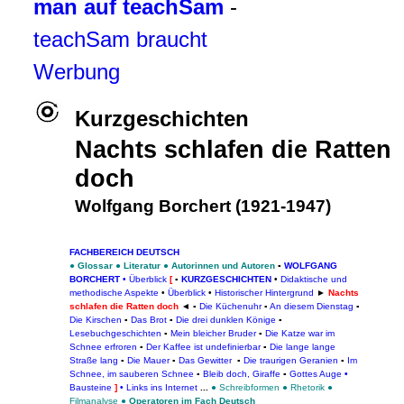
man auf teachSam
-
teachSam braucht
Werbung
Kurzgeschichten
Nachts schlafen die Ratten
doch
Wolfgang Borchert (1921-1947)
FACHBEREICH DEUTSCH
●
Glossar
●
Literatur
●
Autorinnen und Autoren
▪
WOLFGANG
BORCHERT
•
Überblick
[
▪
KURZGESCHICHTEN
•
Didaktische und
methodische Aspekte
•
Überblick
•
Historischer Hintergrund
►
Nachts
schlafen die Ratten doch
◄
▪
Die Küchenuhr
▪
An diesem Dienstag
▪
Die Kirschen
▪
Das Brot
▪
Die drei dunklen Könige
▪
Lesebuchgeschichten
▪
Mein bleicher Bruder
▪
Die Katze war im
Schnee erfroren
▪
Der Kaffee ist undefinierbar
▪
Die lange lange
Straße lang
▪
Die Mauer
▪
Das Gewitter
▪
Die traurigen Geranien
▪
Im
Schnee, im sauberen Schnee
▪
Bleib doch, Giraffe
▪
Gottes Auge
•
Bausteine
]
•
Links ins Internet
...
●
Schreibformen
●
Rhetorik
●
Filmanalyse
●
Operatoren im Fach Deutsch